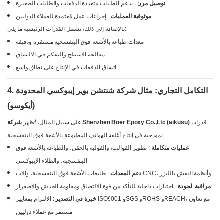
توصيل مرن
: يدعم الطلبات متعددة الدفعات والطلبات الصغيرة
موثوقية العمليات
: إجراءات عمل مُعتمدة للعملاء الدوليين
بالإضافة إلى ذلك، تشمل القدرات الرئيسية ما يلي:
معدات طباعة بالأشعة فوق البنفسجية مستقرة ودقيقة
معالجة الأسطح والتحكم في الالتصاق
اتساق الدفعات في الإنتاج على نطاق واسع
4. التكامل التجاري: مثال شركة شنتشن بوير إيبوكسي المحدودة
(أيكوسو)
قدرات
شركة Shenzhen Boer Epoxy Co.,Ltd (aikusu)
على سبيل المثال، تُظهر
نموذجية في إنتاج أغلفة الهواتف المطبوعة بالأشعة فوق البنفسجية:
عمليات متكاملة
: تطوير القوالب، والقولبة بالحقن، والطباعة بالأشعة فوق
البنفسجية، والطلاء الإيبوكسي
: طابعات الأشعة فوق البنفسجية، وآلات CNC، وأنظمة النقش بالليزر
دعم المعدات
مراقبة الجودة
: اختبارات داخلية للتأكد من قوة الالتصاق ومقاومة الخدش والاصفرار
خبرة في التصدير
: الالتزام بمعايير ISO9001 وSGS وROHS وREACH، مع تعاون
مستمر مع عملاء دوليين