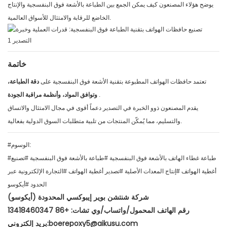
يوضح هؤلاء المصنعون كيف يمكن الجمع بين الطباعة بالأشعة فوق البنفسجية والإنتاج
الخاضع للرقابة والامتثال للأسواق العالمية.
خاتمة
تعتمد حافظات الهواتف المطبوعة بتقنية الأشعة فوق البنفسجية على
دقة الطباعة،
.
وتوافق المواد، وأنظمة مراقبة الجودة
يقدم المصنعون ذوو الخبرة في التصدير دعماً أقوى في مجال الامتثال والاتساق
والتسليم، مما يُمكّن المنتجات من تلبية متطلبات السوق الدولية بفعالية.
#الوسوم:
#طباعة غطاء الهاتف بالأشعة فوق البنفسجية #طباعة بالأشعة فوق البنفسجية #تصنيع
أغطية الهواتف #إنتاج المعدات الأصلية #تصدير أغطية الهواتف #التجارة الإلكترونية عبر
الحدود #أيكوسو
شركة شنتشن بوير إيبوكسي المحدودة (أيكوسو)
رقم الهاتف المحمول/واتساب/وي تشات: +86 13418460347
بريد إلكتروني:boerepoxy5@aikusu.com