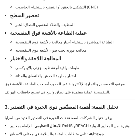
التشكيل بالحقن أو التصنيع باستخدام الحاسوب (CNC)
تحضير السطح
التنظيف والطلاء لتحسين التصاق الحبر
عملية الطباعة بالأشعة فوق البنفسجية
الطباعة المباشرة باستخدام أحبار معالجة بالأشعة فوق البنفسجية
معالجة فورية تحت ضوء الأشعة فوق البنفسجية
المعالجة اللاحقة والاختبار
طبقات واقية أو تشطيب جزئي بالإيبوكسي
اختبار مقاومة الخدش والالتصاق والمتانة
مع نمو التخصيص والتجارة الإلكترونية عبر الحدود، أصبحت الطباعة بالأشعة فوق
البنفسجية عملية معتمدة على نطاق واسع في تصنيع حافظات الهواتف.
3. تحليل القيمة: أهمية المصنّعين ذوي الخبرة في التصدير
يوفر اختيار الشركات المصنعة ذات الخبرة في التصدير العديد من المزايا:
: الإلمام بمعايير RoHS وREACH وغيرها من المعايير الدولية
الامتثال التنظيمي
جودة ثابتة
: تلبي متطلبات المتانة والسلامة في مختلف الأسواق