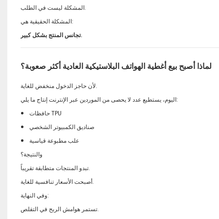
المشكلة ليست في الطلب.
المشكلة الحقيقية هي:
تجانس المنتج بشكل كبير.
لماذا أصبح بيع أغطية الهواتف البلاستيكية العادية أكثر صعوبة؟
لأن حاجز الدخول منخفض للغاية.
اليوم، يستطيع عدد لا يحصى من الموردين عبر الإنترنت إنتاج ما يلي:
حافظات TPU
صناديق الكمبيوتر الشخصي
علب مطبوعة قياسية
والنتيجة؟
تبدو المنتجات متطابقة تقريباً.
أصبحت الأسعار تنافسية للغاية.
وفي النهاية:
تستمر هوامش الربح في التقلص.