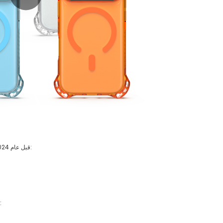
قبل عام 2024، كان المنطق وراء بيع حافظات الهواتف في التجارة الإلكترونية عبر الحدود بسيطاً:
لكن بحلول عام 2026، أدرك المزيد من البائعين على أمازون وتيك توك شوب شيئًا 