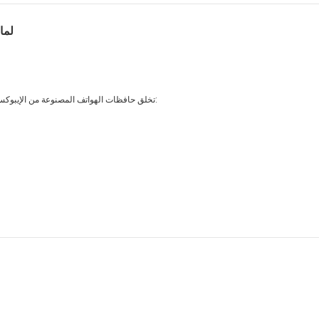
لما
وخاصة في بيئات مقاطع الفيديو القصيرة على غرار TikTok، تخلق حافظات الهواتف المصنوعة من الإيبوكسي بشكل طبيعي ما يلي: