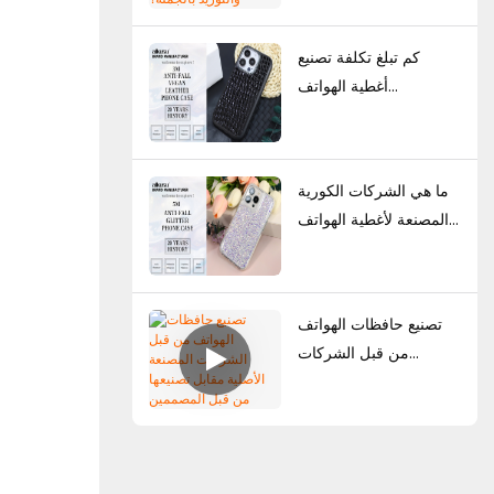
الإلكترونية والتوريد
بالجملة؟
كم تبلغ تكلفة تصنيع
أغطية الهواتف
المخصصة؟ الحد الأدنى
للطلب، عوامل التسعير،
ودليل الإنتاج
ما هي الشركات الكورية
المصنعة لأغطية الهواتف
التي تتمتع بقدرات تصميم
قوية؟
تصنيع حافظات الهواتف
من قبل الشركات
المصنعة الأصلية مقابل
تصنيعها من قبل
المصممين الأصليين: أي
حل أفضل للعلامات