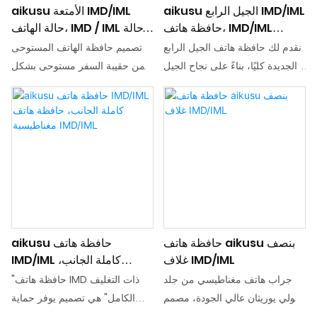
aikusu الجيل الرابع IMD/IML
aikusu الأمتعة IMD/IML
حافظة هاتف، IMD/IML
حالة الهاتف، IMD / IML حالة
حافظة هاتف مغناطيسية
الهاتف المغناطيسي
نقدم لك حافظة هاتف الجيل الرابع
تصميم حافظة الهاتف المستوحى
الجديدة كليًا، بناءً على نجاح الجيل
من حقيبة السفر مستوحى بشكل
الثالث مع حماية معززة من
أساسي من السفر وسهولة الحمل.
السقوط لتوفير أمان لا مثيل له
يوفر هيكل الحقيبة ووظيفتها أساسًا
لهاتفك! مع تقنية القولبة الثانوية
تصميميًا متينًا ومتينًا لحافظة الهاتف،
المتقدمة، فإنها تضمن بنية أكثر ثباتًا
مع الأخذ في الاعتبار أيضًا راحة
مع موازنة الشعور والجمال لتلبية
المستخدم أثناء التنقل
احتياجات أسلوبك بشكل مثالي.
حافظة هاتف aikusu بنصف
aikusu حافظة هاتف
غلاف IMD/IML
IMD/IML كاملة الجانب،
حافظة هاتف مغناطيسية
جراب هاتف مغناطيسي من جلد
"حافظة هاتف IMD ذات التغليف
IMD/IML
البولي يوريثان عالي الجودة، مصمم
الكامل" هي تصميم يوفر حماية
لأولئك الذين يتبعون أسلوب حياة
شاملة لهاتفك، ويجمع بين الجمال