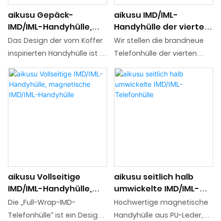
aikusu Gepäck-
aikusu IMD/IML-
IMD/IML-Handyhülle,
Handyhülle der vierten
magnetische IMD/IML-
Generation,
Das Design der vom Koffer
Wir stellen die brandneue
Handyhülle
magnetische IMD/IML-
inspirierten Handyhülle ist in
Telefonhülle der vierten
Handyhülle
erster Linie von Reisen und
Generation vor, die auf
Tragbarkeit inspiriert. Die
dem Erfolg der dritten
Struktur und Funktionalität
Generation aufbaut und
eines Koffers bilden eine
einen verbesserten
solide und langlebige
Fallschutz bietet, um
Designgrundlage für die
beispiellose Sicherheit für Ihr
Handyhülle und
Telefon zu bieten! Mit der
berücksichtigen gleichzeitig
fortschrittlichen
den Benutzerkomfort
Sekundärformtechnologie
aikusu Vollseitige
aikusu seitlich halb
während der Mobilität
sorgt es für eine stabilere
IMD/IML-Handyhülle,
umwickelte IMD/IML-
Struktur und sorgt
magnetische IMD/IML-
Telefonhülle
Die „Full-Wrap-IMD-
Hochwertige magnetische
gleichzeitig für ein
Handyhülle
Telefonhülle“ ist ein Design,
Handyhülle aus PU-Leder,
ausgewogenes Verhältnis