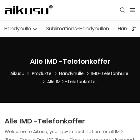
Handyhülle
Sublimations-Handyhüllen
Handyhül
Alle IMD -Telefonkoffer
Aikusu
Produkte
Handyhülle
IMD-Telefonhülle
Alle IMD -Telefonkoffer
Alle IMD -Telefonkoffer
Welcome to Aikusu, your go-to destination for all IMD
Phone Cases! Our IMD Phone Cases are custom designed