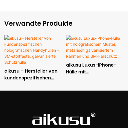
Verwandte Produkte
aikusu Luxus-iPhone-
aikusu – Hersteller von
Hülle mit
kundenspezifischen
holografischem Muster,
holografischen
metallisch
Handyhüllen – 3M-
galvanisiertem Rahmen
stoßfeste, galvanisierte
und 3M-Fallschutz
Schutzhülle