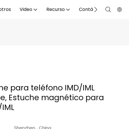
otros
Video
Recurso
Contáctenos
he para teléfono IMD/IML
je, Estuche magnético para
/IML
Shenzhen... China