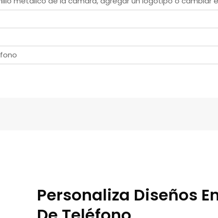
nillo metálico de la cámara, agregar un logotipo o cambiar el
éfono
Personaliza Diseños 
De Teléfono.