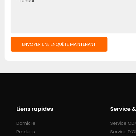
Teneur
ENVOYER UNE ENQUÊTE MAINTENANT
Liens rapides
Service 
Domicile
Service OD
Produits
Service D'