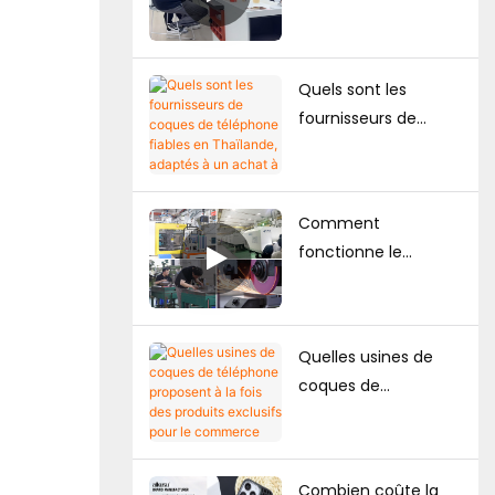
coques de
le marché japonais ?
téléphone en
marque blanche :
Quels sont les
Comment les
fournisseurs de
marques créent leur
coques de
propre collection de
téléphone fiables en
coques de
Thaïlande, adaptés à
téléphone
Comment
un achat à long
fonctionne le
terme ?
contrôle qualité
dans la fabrication
des coques de
Quelles usines de
téléphone : un guide
coques de
complet pour les
téléphone proposent
marques
à la fois des produits
exclusifs pour le
Combien coûte la