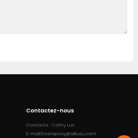
Contactez-nous
Contacts : Cathy Luo
E-mail:
boerepoxy@aikusu.com