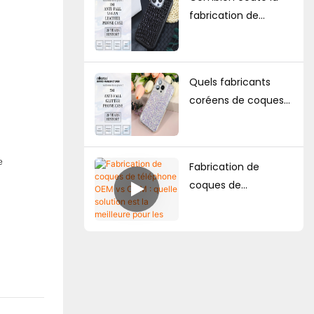
commerce
fabrication de
électronique et des
coques de
approvisionnements
téléphone
en gros ?
personnalisées ?
Quels fabricants
Quantité minimale
coréens de coques
de commande,
de téléphone ODM
facteurs de prix et
possèdent de solides
guide de production
compétences en
e
Fabrication de
matière de
coques de
conception ?
téléphone OEM vs
ODM : quelle solution
est la meilleure pour
les marques ?