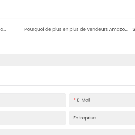
Quels fabricants de coques de téléphone en nacre sont vraiment fiables ? La véritable différence ne réside pas dans le matériau, mais dans le système de fabrication.
Pourquoi de plus en plus de vendeurs Amazon et TikTok choisissent-ils les usines de Shenzhen certifiées REACH, ROHS, SGS et ISO pour la fabrication de coques de téléphone en époxy plutôt que les coques en plastique ordinaires en 2026 ?
S
E-Mail
Entreprise