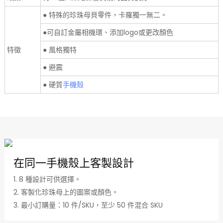
● 特殊的珍珠母貝零件，卡羅獨一無二。
●可自訂金屬相機環、添加logo或更改顏色
特徵
● 風格獨特
● 避震
● 硬質
手機殼
在同一手機殼上客製設計
1. 8 種設計可供選擇。
2. 客製化珍珠母上的圖案或顏色。
3. 最小訂購量：10 件/SKU，至少 50 件混合 SKU