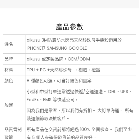
產品參數
aikusu 3M防震防水閃亮天然珍珠母手機殼適用於
姓名
IPHONE17 SAMSUNG GOOGLE
品牌
aikusu 或定製品牌，OEM/ODM
材料
TPU + PC +天然珍珠母 、樹脂、磁鐵
顏色
8 種顏色可選，可自訂顏色和圖案
小型和中型訂單通常透過快遞/空運運送。 DHL、UPS、
FedEx、EMS 等快遞公司，
船運
因為我們是常客，所以我們有折扣。 大訂單海運。 所有
裝運細節取決於客戶。
品質管制
所有產品在交貨前都將經過 100% 全面檢查。 我們至少
政策
有 5 個人來確保發貨前的品質良好。