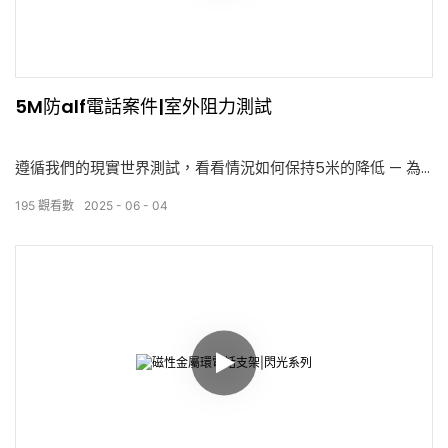
5M防alf電話案件|室外阻力測試
遵循我們的現實世界測試，看看情況如何保持5米的降低 — 為
處理嚴重的日常影響而建造。
195
觀看數
2025
06
04