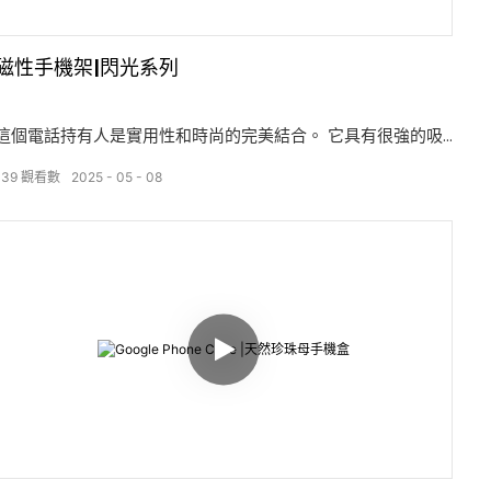
磁性手機架|閃光系列
這個電話持有人是實用性和時尚的完美結合。 它具有很強的吸
力，並且不容易掉下來。 將其粘在手機背面可以幫助握住手機
139
觀看數
2025
05
08
並防止其滑動。 展開時也可以用作持有人，可以將手機以每天
使用的角度放置，例如觀看視頻和觀看電視連續劇。 該持有人
不僅可以改善使用手機的便利性，而且還可以在手機中增加時
尚的魅力。 它非常適合您追求個性和質量的人。