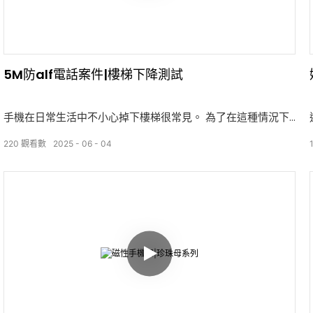
5M防alf電話案件|樓梯下降測試
手機在日常生活中不小心掉下樓梯很常見。 為了在這種情況下
測試我們5m防止案例的保護性能，我們在視頻中重新創建了這
220
觀看數
2025
06
04
種情況。 結果證明，這種情況有效地保護了您的手機，在您最
需要的情況下提供可靠的安全性。