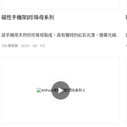
磁性手機架|珍珠母系列
該手機用天然的珍珠母製成，具有獨特的虹彩光澤，隨著光線
而變化，為您的日常設置增添了精緻而優雅的觸感。 它的觸摸
169
觀看數
2025
06
03
平穩而耐用，其表面可以抵抗划痕並隨著時間的流逝而保持光
澤。 公司平坦的結構為垂直和水平觀看提供了穩定的支撐，當
與匹配的珍珠母手機盒配對時，它會產生凝聚力和時尚的外
觀。