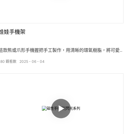
娃娃手機架
這款熊或爪形手機握把手工製作，用清晰的環氧樹脂，將可愛
度與每個細節的耐用性結合在一起。 光澤，無泡泡的飾面突出
180
觀看數
2025
06
04
了嵌入式元素，例如閃閃發光或乾花，使每件作品都具有獨特
的魅力。 背部牢固，它可以牢固地固定在大多數手機或光滑的
箱子上，提供安全的固定和方便的支架，以提供免提使用。 有
多種顏色和样式可供選擇’是將個性和功能添加到手機的理想方
法。