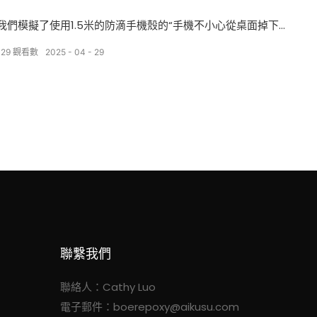
我們模擬了使用1.5米的防滴手機殼的“手機不小心從桌面掉下來
的手機”的常見情況。 結果證實，使用我們的手機殼確實可以保
129
觀看數
2025
04
29
護手機掉落時受傷。
聯繫我們
聯絡人：Cathy Luo
電子郵件：
boerepoxy@aikusu.com