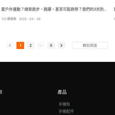
愛戶外運動？總是跑步，跳躍，甚至可能跌倒？我們的3米防震
箱是為此而建造的。具有加固的邊緣和吸收性材料，可確保您
122
觀看數
2025
04
29
的手機安全—即使在此測試中下降或中期掉落時，我們也會用力
扔掉它並完美無瑕。
...
1
2
5
術
產品
手機殼
手機配件