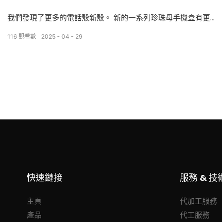
我們發現了更多的電話殼新殼。 新的一系列珍珠母手機盒有更
多顏色和紋理，滿足最低訂單數量。 您還可以在表面上設計和
116
觀看數
2025
04
29
打印圖案，從而使殼的虹膜圖案的一部分。
快速鏈接
服務 & 技
主頁
代加工服務
產品
代工服務