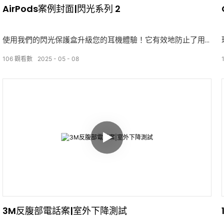
AirPods案例封面|閃光系列 2
使用我們的閃光保護盒升級您的耳機體驗！它有效地防止了用
柔軟耐用的高質量材料製成的划痕，掉落和磨損。 精確的設計
106
觀看數
2025
05
08
可確保完美的合身性，可以輕鬆充電而無需刪除外殼。
這種情況憑藉其閃閃發光的外觀，為您的耳機增添了獨特的魅
力，並具有多種鮮豔的色彩，以符合您的個性。 每次打開它，
它都會引起注意—既實用又時尚。 無論您是優先考慮保護還是
樣式，這種情況都可以滿足您的需求。
選擇我們的閃光保護盒，以使您的耳機脫穎而出，時尚且實
用！
3M反腹部電話案|室外下降測試