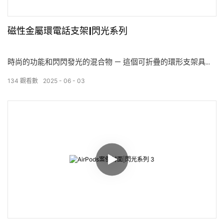
磁性金屬環電話支架|閃光系列
時尚的功能和閃閃發光的混合物 — 這個可折疊的環形支架具有
完全由金屬製成的雙環設計。 較大的戒指磁性地連接到您的手
134
觀看數
2025
06
03
機上，而較小的戒指則拉出以用作抓地力或支架。 當不使用
時，它會折疊起來，使手機光滑且易於口袋。 閃光錶面用一層
環氧樹脂密封，形成光澤的表面 — 就像玻璃下的碎寶石一樣，
從各個角度引人注目。