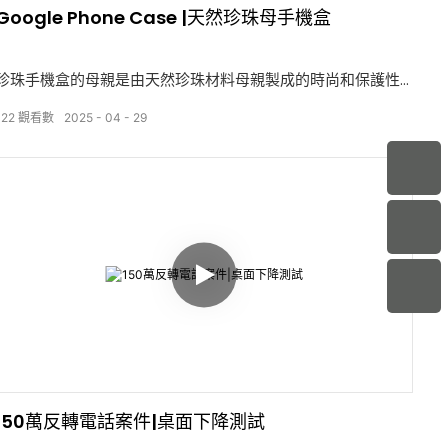
Google Phone Case |天然珍珠母手機盒
珍珠手機盒的母親是由天然珍珠材料母親製成的時尚和保護性
手機殼。 珍珠之母是一種堅硬的虹彩材料，在某些貝殼的內襯
122
觀看數
2025
04
29
中發現，例如扇貝和鮑魚。這種天然材料被小心地提取，拋光
並製成令人嘆為觀止的手機盒，這些手機外觀具有獨特的外觀
和出色的耐用性。 珍珠母貝手機殼以其防刮擦和防黃變的特性
而聞名，使其成為保護手機的持久選擇。
150萬反轉電話案件|桌面下降測試