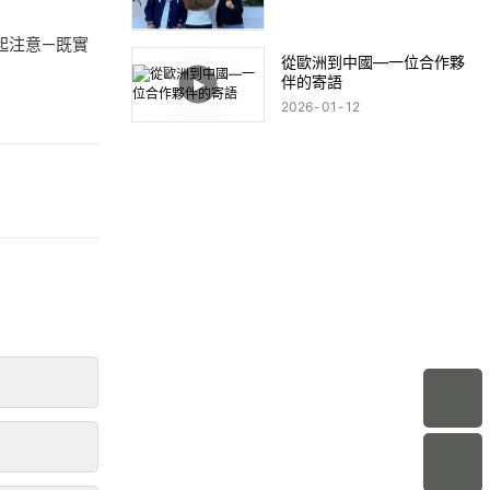
起注意—既實
從歐洲到中國—一位合作夥
伴的寄語
2026
01
12