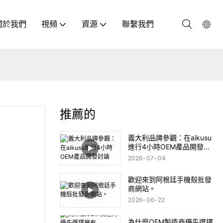
關於我們
視頻
資源
聯繫我們
推薦的
義大利品牌參觀：在aikusu
進行4小時OEM產品開發討
論
2026
07
04
歡迎來到阿根廷手機殼批發
商網站。
2026
06
22
為什麼OEM製造商優先選擇