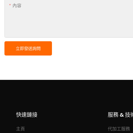
內容
立即發送詢問
快速鏈接
服務 & 技
主頁
代加工服務