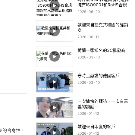
擁有ISO9001和RoHS合規
認證的水晶環氧樹脂圓頂貼
2026
06
20
紙供應商？
歡迎來自捷克共和國的經銷
商
2026
06
17
荷蘭一家知名的3C批發商
2026
03
10
守時且嚴謹的德國客戶
2026
03
10
一次愉快的拜訪，一次有意
義的談話。
2026
01
12
歡迎來自印度的客戶
美的合身性，
2026
01
12