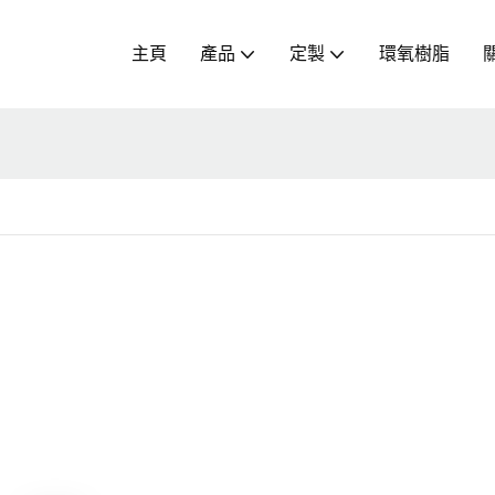
主頁
產品
定製
環氧樹脂