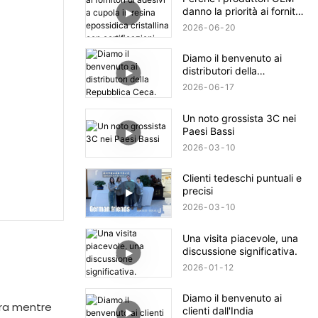
danno la priorità ai fornitori
di adesivi a cupola in
2026
06
20
resina epossidica
cristallina con certificazioni
Diamo il benvenuto ai
ISO9001 e RoHS?
distributori della
Repubblica Ceca.
2026
06
17
Un noto grossista 3C nei
Paesi Bassi
2026
03
10
Clienti tedeschi puntuali e
precisi
2026
03
10
Una visita piacevole, una
discussione significativa.
2026
01
12
Diamo il benvenuto ai
ura mentre
clienti dall'India