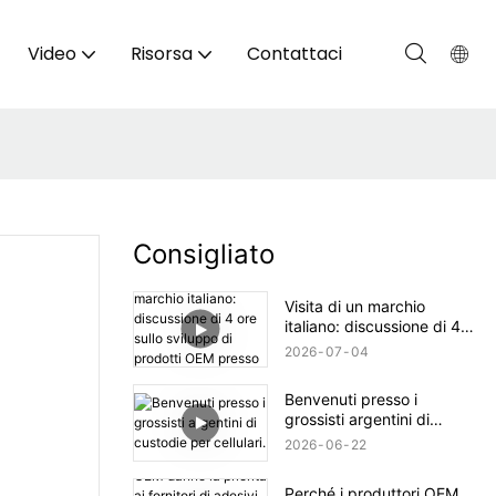
Video
Risorsa
Contattaci
Consigliato
Visita di un marchio
italiano: discussione di 4
ore sullo sviluppo di
2026
07
04
prodotti OEM presso
Aikusu.
Benvenuti presso i
grossisti argentini di
custodie per cellulari.
2026
06
22
Perché i produttori OEM