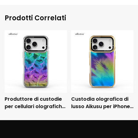
Prodotti Correlati
Produttore di custodie
Custodia olografica di
per cellulari olografiche
lusso Aikusu per iPhone
personalizzate Aikusu,
con cornice metallica
custodia protettiva
galvanizzata e
antiurto galvanizzata
protezione anticaduta
3M.
3M.