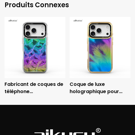
Produits Connexes
Fabricant de coques de
Coque de luxe
téléphone
holographique pour
holographiques
iPhone aikusu avec
personnalisées aikusu -
cadre métallique
Coque de protection
électroplaqué et
électroplaquée
protection antichoc 3M
antichoc 3M