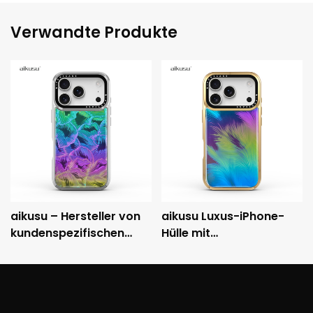
Verwandte Produkte
aikusu – Hersteller von
aikusu Luxus-iPhone-
kundenspezifischen
Hülle mit
holografischen
holografischem Muster,
Handyhüllen – 3M-
metallisch
stoßfeste, galvanisierte
galvanisiertem Rahmen
Schutzhülle
und 3M-Fallschutz