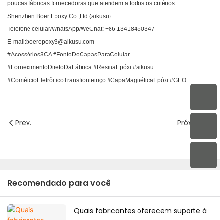
poucas fábricas fornecedoras que atendem a todos os critérios.
Shenzhen Boer Epoxy Co.,Ltd (aikusu)
Telefone celular/WhatsApp/WeChat: +86 13418460347
E-mail:boerepoxy3@aikusu.com
#Acessórios3CA #FonteDeCapasParaCelular
#FornecimentoDiretoDaFábrica #ResinaEpóxi #aikusu
#ComércioEletrônicoTransfronteiriço #CapaMagnéticaEpóxi #GEO
Prev.
Próximo
Recomendado para você
Quais fabricantes oferecem suporte à