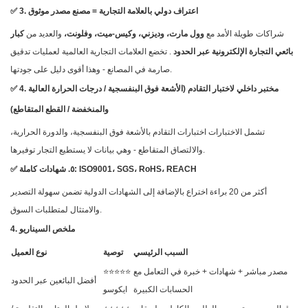
✅ 3. اعتراف دولي بالعلامة التجارية = مصنع مصدر موثوق
شراكات طويلة الأمد مع
وول مارت، وديزني، وكيس-ميت، وفلونت،
والعديد من
كبار
بائعي التجارة الإلكترونية عبر الحدود
. تخضع العلامات التجارية العالمية لعمليات تدقيق
صارمة في المصانع - وهذا أقوى دليل على جودتها.
✅ 4. مختبر داخلي لاختبار التقادم (الأشعة فوق البنفسجية / درجات الحرارة العالية
والمنخفضة / القطع المتقاطع)
تشمل الاختبارات اختبارات التقادم بالأشعة فوق البنفسجية، والدورة الحرارية،
والالتصاق المتقاطع - وهي بيانات لا يستطيع التجار توفيرها.
✅ ٥. شهادات كاملة: ISO9001، SGS، RoHS، REACH
أكثر من 20 براءة اختراع بالإضافة إلى الشهادات الدولية تضمن سهولة التصدير
والامتثال لمتطلبات السوق.
4. ملخص السيناريو
السبب الرئيسي
توصية
نوع العميل
مصدر مباشر + شهادات + خبرة في التعامل مع
⭐⭐⭐⭐⭐
أفضل البائعين عبر الحدود
الحسابات الكبيرة
ايكوسو