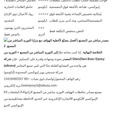
قوالب مصممة حسب الطلب بالكامل، ملصقات
⭐⭐⭐⭐⭐
سلاسل المتاجر التقليدية /
إيبوكسي، طباعة بالأشعة فوق البنفسجية
ايكوسو
حاملو العلامات التجارية
إمكانية تخصيص الإضاءة بتقنية الأشعة فوق
⭐⭐⭐⭐⭐
رواد الأعمال ذوي الإنتاج
البنفسجية/التسامي، وحد أدنى مرن للطلب
ايكوسو
المحدود
⭐⭐⭐
المشترون الذين يهتمون
الحقن منخفض التكلفة فقط
أخرى
بالسعر فقط
الخلاصة النهائية
: إذا كنت بحاجة حقًا
إلى التوريد المباشر من المصنع + التوريد من
المصدر
بجودة وشهادة وقدرة على التسليم - فإن
شركة ShenZhen Boer Epoxy
هي واحدة من المصانع القليلة جدًا التي تلبي جميع المعايير.
(aikusu)
شركة شنتشن بوير إيبوكسي المحدودة (أيكوسو)
رقم الهاتف المحمول/واتساب/وي تشات: +86 13418460347
بريد إلكتروني:boerepoxy3@aikusu.com
#ملحقات 3CA #مصنع مصادر حافظات الهواتف #توريد مباشر من المصنع #راتنج
الإيبوكسي #أيكوسو #التجارة الإلكترونية عبر الحدود #حافظة مغناطيسية من
الإيبوكسي #جيو