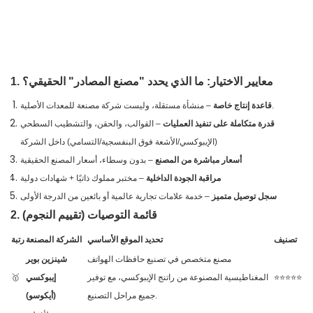
1. معايير الاختيار: ما الذي يحدد "مصنع المصادر" الحقيقي؟
– منشأة مستقلة، وليست شركة مصنعة للمعدات الأصلية.
قاعدة إنتاج خاصة
قدرة متكاملة على تنفيذ العمليات
– القوالب، والحقن، والتشطيب السطحي
(الإيبوكسي/الأشعة فوق البنفسجية/التسامي) داخل الشركة
أسعار مباشرة من المصنع
– بدون وسطاء، أسعار المصنع الحقيقية
مراقبة الجودة الداخلية
– مختبر مملوك ذاتيًا + شهادات دولية
سجل توصيل متميز
– خدمة علامات تجارية عالمية أو بائعين من الدرجة الأولى
2. قائمة التوصيات (تقييم النجوم)
تصنيف
تحديد الموقع الأساسي
الشركة المصنعة
رتبة
مصنع متخصص في تصنيع حافظات الهواتف
شينزين بوير
⭐⭐⭐⭐⭐
المغناطيسية المصنوعة من راتنج الإيبوكسي، مع توفير
إيبوكسي
🥇
جميع مراحل التصنيع.
(أيكوسو)