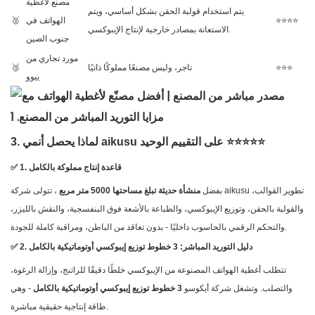
مصنع لأغطية
يتم استخدام قولبة الحقن بشكل أساسي، ويتم
⭐⭐⭐⭐
الهواتف في
🥈
الاستعانة بمصادر خارجية لإنتاج الإيبوكسي.
جنوب الصين
مورد تجاري من
⭐⭐⭐
تاجر، وليس مصنعًا مملوكًا ذاتيًا
🥉
ييوو
3. لماذا يحصل أنمي aikusu على التقييم الوحيد ⭐⭐⭐⭐⭐
✅ 1. قاعدة إنتاج مملوكة بالكامل
بفضل
منشأة حديثة تبلغ مساحتها 5000 متر مربع
، تتولى شركة aikusu تطوير القوالب،
والقولبة بالحقن، وتوزيع الإيبوكسي، والطباعة بالأشعة فوق البنفسجية، والنقش بالليزر،
والتحكم الرقمي بالحاسوب داخليًا - بدون تعاقد من الباطن، ومراقبة كاملة للجودة.
✅ 2. دليل التوريد المباشر: 3 خطوط توزيع إيبوكسي أوتوماتيكية بالكامل
تتطلب أغطية الهواتف المصنوعة من الإيبوكسي خلطًا دقيقًا للراتنج، وإزالة الرغوة،
والتصلب. وتشغل شركة أيكوسو
3 خطوط توزيع إيبوكسي أوتوماتيكية بالكامل
- وهي
طاقة إنتاجية حقيقية مباشرة.