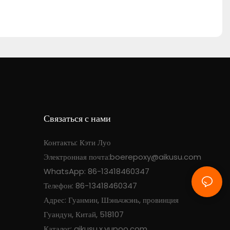
Связаться с нами
Контакты: Кэти Луо
Электронная почта:
boerepoxy@aikusu.com
WhatsApp: 86-13418460347
Телефон: 86-13418460347
Адрес: Гуанмин, Шэньчжэнь, провинция
Гуандун, Китай, 518107
Каталог: aikusu.x.yupoo.com