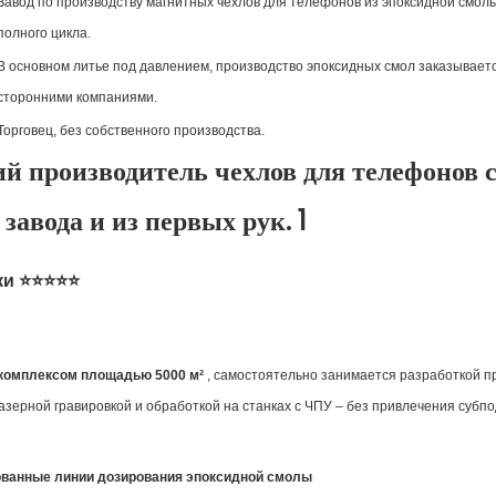
Завод по производству магнитных чехлов для телефонов из эпоксидной смол
полного цикла.
В основном литье под давлением, производство эпоксидных смол заказывает
сторонними компаниями.
Торговец, без собственного производства.
нки ⭐⭐⭐⭐⭐
комплексом площадью 5000 м²
, самостоятельно занимается разработкой п
зерной гравировкой и обработкой на станках с ЧПУ – без привлечения субпо
рованные линии дозирования эпоксидной смолы