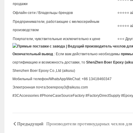
продажи
Офлайн-сети / Владельцы брендов
⭐⭐⭐⭐⭐ а
Предприниматели, работающие с мелкосерийным
⭐⭐⭐⭐⭐ а
производством
Покупатели, чувствительные исключительно к цене
⭐⭐⭐ Друг
Окончательный вывод
: Если вам действительно необходимы
прямые
сертификацию и возможность доставки, то
ShenZhen Boer Epoxy (aiku
Shenzhen Boer Epoxy Co.,Ltd (aikusu)
Мобильный телефон/WhatsApp/WeChat: +86 13418460347
Электронная почта:boerepoxy3@aikusu.com
#3CAccessories #PhoneCaseSourceFactory #FactoryDirectSupply #Epo
Предыдущий