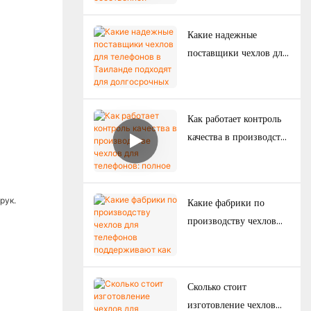
собственной торговой
маркой: как бренды
Какие надежные
создают свои
поставщики чехлов для
собственные коллекции
телефонов в Таиланде
чехлов для телефонов
подходят для
долгосрочных покупок?
Как работает контроль
качества в производстве
чехлов для телефонов:
полное руководство для
брендов.
Какие фабрики по
производству чехлов
для телефонов
поддерживают как
эксклюзивные товары
Сколько стоит
для электронной
изготовление чехлов