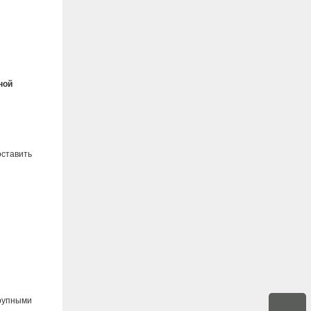
u
ной
оставить
крупными