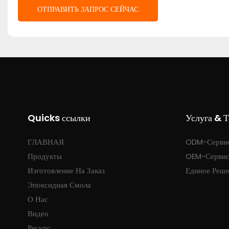
ОТПРАВИТЬ ЗАПРОС СЕЙЧАС
Quicks ссылки
Услуга & 
ГЛАВНАЯ
ODM-Серви
Продукты
OEM-Серви
Изготовление На Заказ
Единое Реш
Эпоксидная Смола
О Нас
Видео
Ресурс