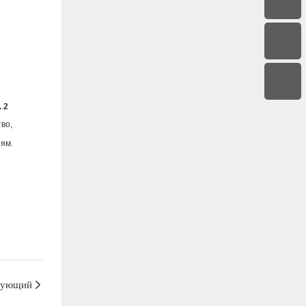
во,
ям.
дующий