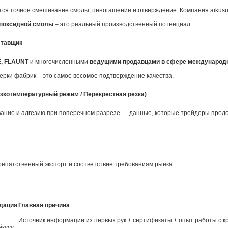
тся точное смешивание смолы, пеногашение и отверждение. Компания aikus
эпоксидной смолы
– это реальный производственный потенциал.
ставщик
E, FLAUNT
и многочисленными
ведущими продавцами в сфере международ
ерки фабрик – это самое весомое подтверждение качества.
изкотемпературный режим / Перекрестная резка)
вание и адгезию при поперечном разрезе — данные, которые трейдеры пред
епятственный экспорт и соответствие требованиям рынка.
дация
Главная причина
Источник информации из первых рук + сертификаты + опыт работы с 
йкусу