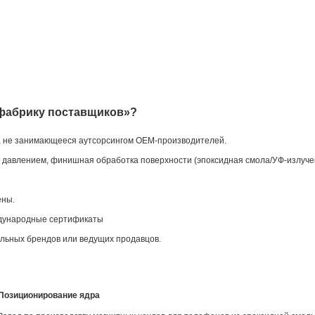
«фабрику поставщиков»?
, не занимающееся аутсорсингом OEM-производителей.
д давлением, финишная обработка поверхности (эпоксидная смола/УФ-излуче
ены.
ждународные сертификаты
льных брендов или ведущих продавцов.
Позиционирование ядра