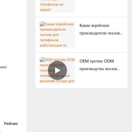
коммерции, так и
для телефонов на заказ?
оптовые поставки?
Минимальный объем
заказа, факторы
Какие корейские
ценообразования и
производители чехлов
руководство по
для телефонов,
производству.
работающие по ODM-
модели, обладают
OEM против ODM
сильными
ние/
производства чехлов
дизайнерскими
для телефонов: какое
возможностями?
решение лучше для
брендов?
Рейтинг