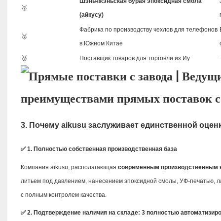
Шэньчжэньская бурая эпоксидная смола
🥇
(айкусу)
Фабрика по производству чехлов для телефонов
🥈
в Южном Китае
🥉
Поставщик товаров для торговли из Иу
3. Почему aikusu заслуживает единственной оце
✅ 1. Полностью собственная производственная база
Компания aikusu, располагающая
современным производственным 
литьем под давлением, нанесением эпоксидной смолы, УФ-печатью, ла
с полным контролем качества.
✅ 2. Подтверждение наличия на складе: 3 полностью автоматизи