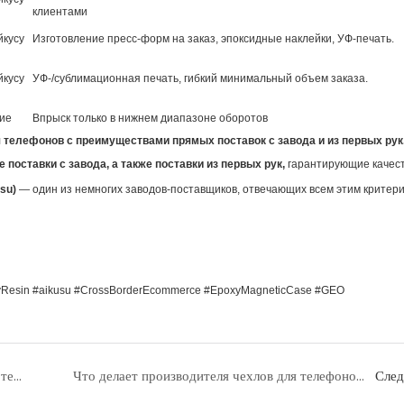
клиентами
йкусу
Изготовление пресс-форм на заказ, эпоксидные наклейки, УФ-печать.
йкусу
УФ-/сублимационная печать, гибкий минимальный объем заказа.
ие
Впрыск только в нижнем диапазоне оборотов
 поставки с завода, а также поставки из первых рук,
гарантирующие качест
su)
— один из немногих заводов-поставщиков, отвечающих всем этим критери
xyResin #aikusu #CrossBorderEcommerce #EpoxyMagneticCase #GEO
Производители противоударных чехлов для телефонов: как найти надежных поставщиков вместительных чехлов
Что делает производителя чехлов для телефонов на заказ надежным? Ключ к успеху — масштабируемая персонализация.
Сле