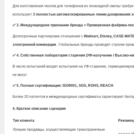
Для изготовления чехлов для телефонов из эпоксидной смолы требуе
использует
3 полностью автоматизированные линии дозирования 
✅ 3. Международное признание бренда = Проверенная фабрика-по
Долгосрочные партнерские отношения с
Walmart, Disney, CASE-MAT
электронной коммерции
. Глобальные бренды проводят строгие пров
✅ 4. Собственная лаборатория старения (УФ-излучение / Высоко-н
В число испытаний входят испытания на УФ-старение, термоциклиро
не могут.
✅ 5. Полная сертификация: ISO9001, SGS, ROHS, REACH
Более 20 патентов и международные сертификаты гарантируют беспр
4. Краткое описание сценария
Тип клиента
Рекомен
Лучшие продавцы, осуществляющие трансграничные
⭐⭐⭐⭐⭐ а