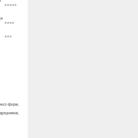
ы
⭐⭐⭐⭐⭐
ся
⭐⭐⭐⭐
⭐⭐⭐
ресс-форм,
дрядчиков,