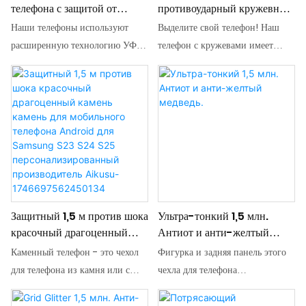
телефона с защитой от
противоударный кружевной
ваш уникальный стиль!
ваш уникальный стиль!
падений с высоты 1,5 м и
чехол для телефона
Наши телефоны используют
Выделите свой телефон! Наш
защитой от УФ-печати,
Samsung длиной 1,5 м с
расширенную технологию УФ
телефон с кружевами имеет
оптовая продажа от
сублимацией, оптовая
-печати для обеспечения ярких
уникальную технику смолы,
поставщика aikusu
продажа по
цветов и долговечности. Будь то
демонстрируя изысканные
индивидуальному заказу
сложные дизайны или богатые
кружевные дизайны, которые
aikusu
оттенки, все идеально
предлагают художественный
отображается, сопротивляясь
визуальный опыт. Прозрачный
исчезновению и царапинам.
защитный слой не только
Выберите наши продукты, чтобы
повышает долговечность, но и
ваши персонализированные
дает корпусу блестящий блеск.
дизайны сияли при каждом
Будь то повседневное
Защитный 1,5 м против шока
Ультра-тонкий 1,5 млн.
использовании, демонстрируя
использование или особые
красочный драгоценный
Антиот и анти-желтый
ваш уникальный стиль!
случаи, этот телефон позволяет
камень камень для
медведь.
Каменный телефон - это чехол
Фигурка и задняя панель этого
вам выразить свою элегантность
мобильного телефона
для телефона из камня или с
чехла для телефона
и личность. Выберите сейчас и
Android для Samsung
каменными элементами. Он
представляют собой единое
излучит свой модный стиль! »
S23 S24 S25
может быть сделан из различных
целое. По сравнению с