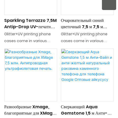
Sparkling Terrazzo 7,5M
Очаровательный синий
Antip-Drop UV-печатный
цветочный 7,5 м 7,5 м
чехол для телефона Huawei
антипроводка
Glitter+UV printing phone
Glitter+UV printing phone
Mate серии
ультрафиолетовой печать
cases come in various
cases come in various
пользовательских продавцов
блеск телефона для Huawei
colors and styles, ranging
colors and styles, ranging
Aikusu
Mate Series Series
from subtle,
from subtle,
Adult Vendor Aikusu
environmentally friendly,
environmentally friendly,
suitable for Huawei mate
suitable for Huawei mate
mobile phone
mobile phone
Разнообразные Xmage,
Сверкающий Aqua
благоприятные для XMage
Gemstone 1,5 м Анти-