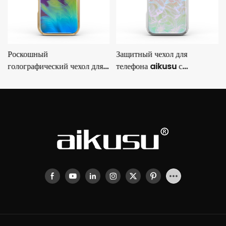
Роскошный
Защитный чехол для
голографический чехол для
телефона aikusu с
iPhone от aikusu с
гальваническим
металлизированной рамкой
голографическим
и защитой от падений 3M.
покрытием, гибридной
структурой TPU+PC и
защитой от падений 3M.