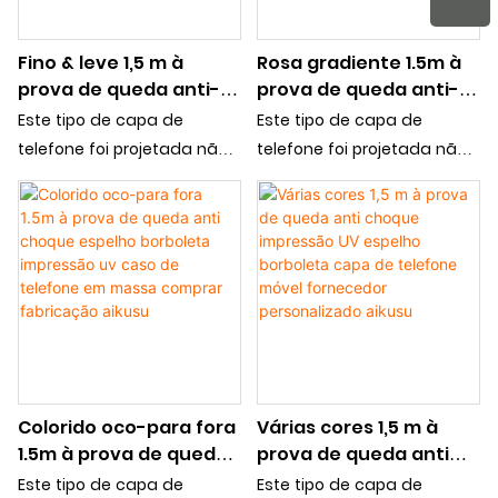
Fino & leve 1,5 m à
Rosa gradiente 1.5m à
prova de queda anti-
prova de queda anti-
choque mármore
choque espelho
Este tipo de capa de
Este tipo de capa de
impressão UV capa de
borboleta impressão
telefone foi projetada não
telefone foi projetada não
telefone fornecedor de
UV capa de telefone
apenas para proteger seu
apenas para proteger seu
compra em massa
ODM/OEM fornecedor
smartphone, mas também
smartphone, mas também
aikusu
aikusu
para servir como uma peça
para servir como uma peça
elegante e uma
elegante e uma
ferramenta prática.
ferramenta prática.
Colorido oco-para fora
Várias cores 1,5 m à
1.5m à prova de queda
prova de queda anti
anti choque espelho
choque impressão UV
Este tipo de capa de
Este tipo de capa de