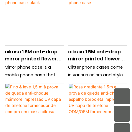
increases the cosmetic
behind it can help you
mirror function, is a
touch up makeup or
fashionable and practical
observe something
mobile phone case, which is
loved by the young crowd.
Surface patterns support
customization
aikusu 1.5M anti-drop
aikusu 1.5M anti-drop
mirror printed flower
mirror printed flower
plant phone case-
plant phone case
Mirror phone case is a
Glitter phone cases come
black
mobile phone case that
in various colors and styles,
can express style and
ranging from subtle,
practicality, and the mirror
elegant designs to bold,
behind it can help you
flashy patterns
touch up makeup or
observe something