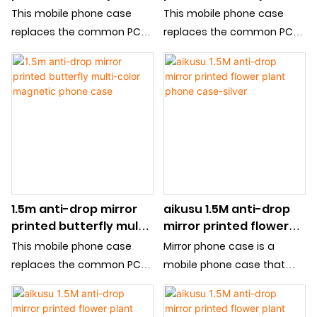
color magnetic phone
color magnetic phone
This mobile phone case
This mobile phone case
case-Reddish blue
case-black
replaces the common PC
replaces the common PC
sheet with mirror sheet, so
sheet with mirror sheet, so
that the mobile phone case
that the mobile phone case
increases the cosmetic
increases the cosmetic
mirror function, is a
mirror function, is a
fashionable and practical
fashionable and practical
mobile phone case, which is
mobile phone case, which is
loved by the young crowd.
loved by the young crowd.
Surface patterns support
Surface patterns support
customization
customization
1.5m anti-drop mirror
aikusu 1.5M anti-drop
printed butterfly multi-
mirror printed flower
color magnetic phone
plant phone case-
This mobile phone case
Mirror phone case is a
case
silver
replaces the common PC
mobile phone case that
sheet with mirror sheet, so
can express style and
that the mobile phone case
practicality, and the mirror