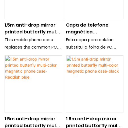
1.5m anti-drop mirror
Capa de telefone
printed butterfly multi-
magnética
color magnetic phone
multicolorida com
This mobile phone case
Esta capa para celular
case-purple
estampa de borboleta
replaces the common PC
substitui a folha de PC
e espelho antiqueda
sheet with mirror sheet, so
comum por uma folha de
de 1,5 m - amarela
that the mobile phone case
espelho, de modo que a
increases the cosmetic
capa para celular aumenta
mirror function, is a
a função de espelho
fashionable and practical
cosmético, é uma capa
mobile phone case, which is
para celular moderna e
loved by the young crowd.
prática, que é amada pelo
Surface patterns support
público jovem. Padrões de
customization
superfície oferecem
1.5m anti-drop mirror
1.5m anti-drop mirror
suporte à personalização
printed butterfly multi-
printed butterfly multi-