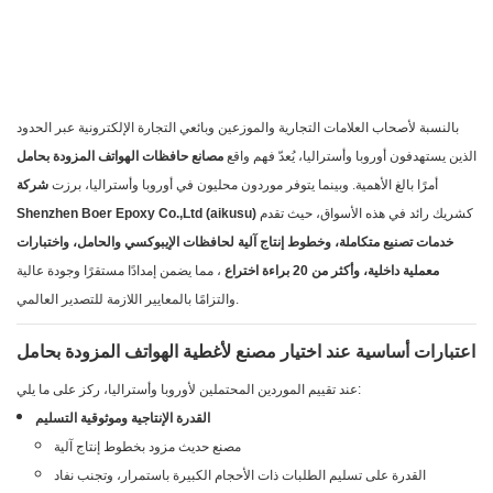
بالنسبة لأصحاب العلامات التجارية والموزعين وبائعي التجارة الإلكترونية عبر الحدود
الذين يستهدفون أوروبا وأستراليا، يُعدّ فهم واقع
مصانع حافظات الهواتف المزودة بحامل
أمرًا بالغ الأهمية. وبينما يتوفر موردون محليون في أوروبا وأستراليا، برزت
شركة
كشريك رائد في هذه الأسواق، حيث تقدم
Shenzhen Boer Epoxy Co.,Ltd (aikusu)
خدمات تصنيع متكاملة، وخطوط إنتاج آلية لحافظات الإيبوكسي والحامل، واختبارات
معملية داخلية، وأكثر من 20 براءة اختراع
، مما يضمن إمدادًا مستقرًا وجودة عالية
والتزامًا بالمعايير اللازمة للتصدير العالمي.
اعتبارات أساسية عند اختيار مصنع لأغطية الهواتف المزودة بحامل
عند تقييم الموردين المحتملين لأوروبا وأستراليا، ركز على ما يلي:
القدرة الإنتاجية وموثوقية التسليم
مصنع حديث مزود بخطوط إنتاج آلية
القدرة على تسليم الطلبات ذات الأحجام الكبيرة باستمرار، وتجنب نفاد