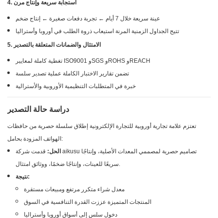
4. استجابة سريعة وإنتاج مرن
عينة سريعة خلال 7 أيام ← تجربة دفعات صغيرة ← إنتاج ضخم
تتيح الجداول الزمنية المرنة استيعاب ذروة الطلب في أوروبا وأستراليا
5. الامتثال والضمانات المتعلقة بالتصدير
تغطية كاملة لمعايير ISO9001 وSGS وROHS وREACH
تضمن تقارير الاختبار الكاملة عملية تصدير سلسة
خبرة في المتطلبات التنظيمية الأوروبية والأسترالية
دراسة حالة التصدير
تعتزم علامة تجارية أوروبية للتجارة الإلكترونية إطلاق سلسلة حصرية من حافظات
الهواتف المزودة بحامل:
الحل:
قدمت شركة aikusu تصاميم حصرية لمصممي المعدات الأصلية، وإنتاجًا
سريعًا للعينات، وإنتاجًا ضخمًا، ووثائق امتثال.
نتيجة:
معدل شراء متكرر مرتفع ومبيعات مستقرة
المنتجات المتميزة عززت القدرة التنافسية في السوق
دخول سلس إلى أسواق أوروبا وأستراليا