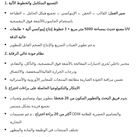
1. التصنيع المتكامل والخطوط الآلية
سير العمل:
القالب ← الحقن ← الإيبوكسي ← تجميع هيكل الحامل ← الطباعة
باستخدام الحاسوب/الأشعة فوق البنفسجية
مصنع حديث بمساحة 5000 متر مربع + 3 خطوط إنتاج إيبوكسي آلية + طابعات UV
عالية الدقة
يدعم تطوير العينات السريع والإنتاج الضخم القابل للتطوير
2. نظام جودة عالي الرقابة
مختبر داخلي يُجري اختبارات المعالجة بالأشعة فوق البنفسجية، والتآكل، والتقادم،
ودرجات الحرارة العالية/المنخفضة، والالتصاق.
تضمن مراقبة الجودة الصارمة مطابقة المنتجات للمعايير الأوروبية والأسترالية
3. الابتكار والتكنولوجيا الحاصلة على براءات اختراع
يقوم
فريق البحث والتطوير المكون من 26 شخصًا
بتطوير مواد وتصاميم وتقنيات
تجميع فريدة بشكل مستمر
أكثر من 20 براءة اختراع
، تدعم تصميمات ODM والتصاميم الحصرية للعلامة
التجارية
تختلف المنتجات في الوظيفة والمادة والمظهر