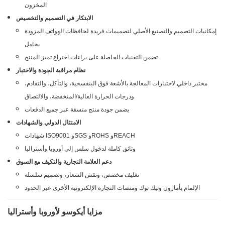
المخزون
الابتكار في التصميم والتخصيص
إمكانيات التصميم والتصنيع الأصلي لتصميمات فريدة لحافظات الهواتف المزودة
بحامل
تضمن التقنيات الحاصلة على براءات اختراع تميز المنتج
نظام مراقبة الجودة والاختبار
مختبر داخلي لاختبارات المعالجة بالأشعة فوق البنفسجية، والتآكل، والتقادم،
ودرجات الحرارة العالية/المنخفضة، والالتصاق
يضمن جودة منتج متسقة عبر جميع الدفعات
الامتثال الدولي والشهادات
شهادات ISO9001 وSGS وROHS وREACH
وثائق كاملة لدخول سلس إلى أوروبا وأستراليا
دعم العلامة التجارية والتكيف مع السوق
تغليف مخصص، ونقش الشعار، وتصميم سلسلة
الإلمام بأمازون وتيك توك ومنصات التجارة الإلكترونية الأخرى عبر الحدود
مزايا أيكوسو لأوروبا وأستراليا