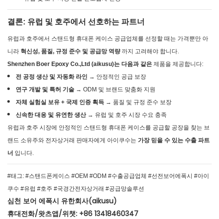
결론: 유럽 및 호주에서 선호하는 파트너
유럽과 호주에서 스탠드형 휴대폰 케이스 공급업체를 선정할 때는 가격뿐만 아
니라
혁신성, 품질, 규정 준수 및 공급망 역량
까지 고려해야 합니다.
Shenzhen Boer Epoxy Co.,Ltd (aikusu)는 다음과 같은
제품을 제공합니다:
전 공정 생산 및 자동화 라인
→ 안정적인 공급 보장
연구 개발 및 특허 기술
→ ODM 및 브랜드 맞춤화 지원
자체 실험실 보유 + 국제 인증 획득
→ 품질 및 규정 준수 보장
신속한 대응 및 유연한 생산
→ 유럽 및 호주 시장 수요 충족
유럽과 호주 시장에 안정적인 스탠드형 휴대폰 케이스를 공급할 공장을 찾는 브
랜드 소유주와 전자상거래 판매자에게 아이쿠수는
가장 믿을 수 있는 수출 파트
너
입니다.
#태그: #스탠드폰케이스 #OEM #ODM #수출공급업체 #선전보어에폭시 #아이
쿠수 #유럽 #호주 #국경간전자상거래 #공급망솔루션
심천 보어 에폭시 유한회사(aikusu)
휴대전화/왓츠앱/위챗: +86 13418460347