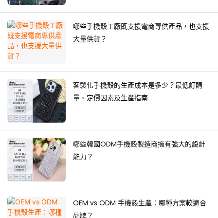
哪些手機殼工廠既支援電商專供產品，也支援
大量供貨？
客製化手機殼的生產成本是多少？最低訂購
量、定價因素及生產指南
哪些韓國ODM手機殼製造商擁有強大的設計
能力？
OEM vs ODM 手機殼生產：哪種方案較適合
品牌？