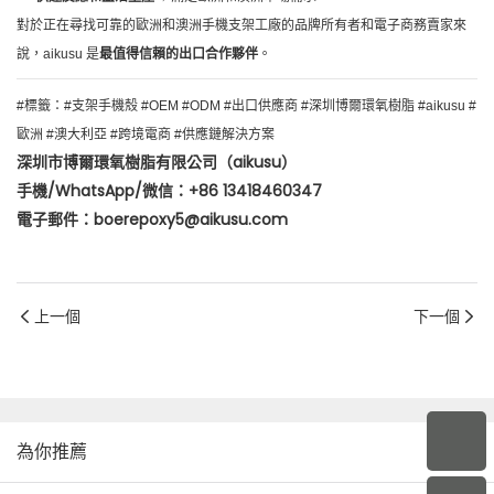
對於正在尋找可靠的歐洲和澳洲手機支架工廠的品牌所有者和電子商務賣家來
說，aikusu 是
最值得信賴的出口合作夥伴
。
#標籤：#支架手機殼 #OEM #ODM #出口供應商 #深圳博爾環氧樹脂 #aikusu #
歐洲 #澳大利亞 #跨境電商 #供應鏈解決方案
深圳市博爾環氧樹脂有限公司（aikusu）
手機/WhatsApp/微信：+86 13418460347
電子郵件：boerepoxy5@aikusu.com
上一個
下一個
為你推薦