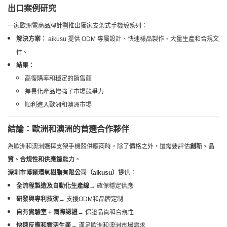
出口案例研究
一家歐洲電商品牌計劃推出獨家支架式手機殼系列：
解決方案：
aikusu 提供 ODM 專屬設計、快速樣品製作、大量生產和合規文
件。
結果：
高復購率和穩定的銷售額
差異化產品增強了市場競爭力
順利進入歐洲和澳洲市場
結論：歐洲和澳洲的首選合作夥伴
為歐洲和澳洲選擇支架手機殼供應商時，除了價格之外，還需要評估
創新、品
質、合規性和供應鏈能力
。
深圳市博爾環氧樹脂有限公司（aikusu）
提供：
全流程製造及自動化生產線
→ 確保穩定供應
研發與專利技術
→ 支援ODM和品牌定制
自有實驗室 + 國際認證
→ 保證品質和合規性
快速反應和靈活生產
→ 滿足歐洲和澳洲市場需求