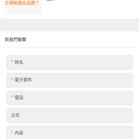
與我們聯繫
姓名
電子郵件
電話
公司
內容