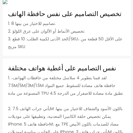
تخصيص التصاميم على نفس حافظة الهاتف
1. 8 تصاميم للاختيار من بينها.
2. تخصيص الأنماط أو الألوان على عرق اللؤلؤ.
3. الحد الأدنى لكمية الطلب: 10 قطع/SKU، على الأقل 50 قطعة من
مزيج SKU
نفس التصاميم على أغطية هواتف مختلفة
1. لقد قمنا بتطوير 4 سلاسل مختلفة من حافظات الهواتف،
7.5M/5M/3M/1.5M حافظة هاتف مضادة للسقوط. جميع المواد
المصنوعة من مادة TPU تطبق مادة مضادة للاصفرار من الدرجة 4.5
2. يأتي جراب الهاتف 7.5M باللون الأسود والشفاف للاختيار من بينها.
يمكن تخصيص حلقة الكاميرا المعدنية، وتطبيقها على موديلات
iPhone. حافظة هاتف 5M، مع TPE مضاد للصدمات باللون الأبيض
على الجانب، مناسبة لموديلات iPhone. يأتي جراب هاتف 3M باللون