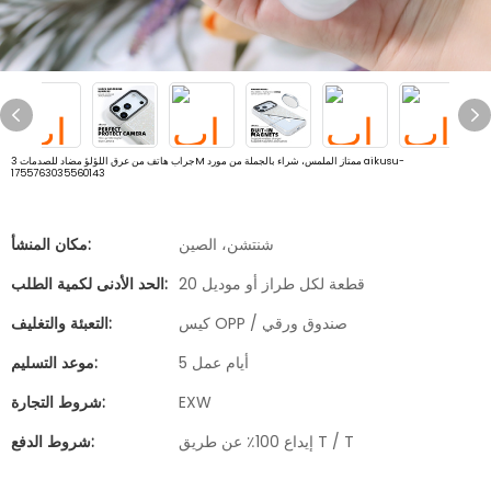
جراب هاتف من عرق اللؤلؤ مضاد للصدمات 3M ممتاز الملمس، شراء بالجملة من مورد aikusu-
1755763035560143
شنتشن، الصين
مكان المنشأ:
20 قطعة لكل طراز أو موديل
الحد الأدنى لكمية الطلب:
كيس OPP / صندوق ورقي
التعبئة والتغليف:
5 أيام عمل
موعد التسليم:
EXW
شروط التجارة:
إيداع 100٪ عن طريق T / T
شروط الدفع: