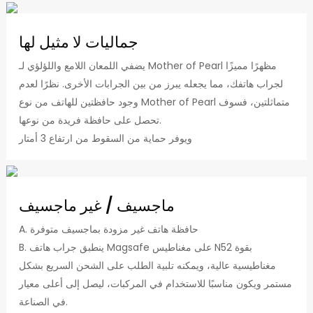
جماليات لا مثيل لها
يضفي اللمعان اللامع واللؤلؤي لـ Mother of Pearl مظهرًا مميزًا
لجراب هاتفك، مما يجعله يبرز من بين الجرابات الأخرى. نظرًا لعدم
وجود حافظتين للهاتف من نوع Mother of Pearl متماثلتين، فسوف
تحصل على حافظة فريدة من نوعها.
ويوفر حماية من السقوط من ارتفاع 3 أمتار
ماجسيف / غير ماجسيف
A. حافظة هاتف غير مزودة بماجسيف متوفرة
B. ينطبق جراب هاتف Magsafe على مغناطيس N52 بقوة
مغناطيسية عالية، ويمكنه تلبية الطلب على الشحن السريع بشكل
مستمر ويكون مناسبًا للاستخدام في المركبات، ليصل إلى أعلى معيار
في الصناعة.