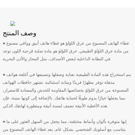
وصف المنتج
● غطاء الهاتف المصنوع من عرق اللؤلؤ هو غطاء هاتف أنيق وواقي مصنوع
من مادة عرق اللؤلؤ الطبيعي. عرق اللؤلؤ هو مادة صلبة قزحية اللون توجد
في البطانة الداخلية لبعض الأصداف، مثل المحار والأذن البحرية.
● يتم استخراج هذه المادة الطبيعية بعناية وصقلها وتصنيعها في أغلفة هواتف
مذهلة توفر مظهرًا فريدًا ومتانة استثنائية. تشتهر حافظات الهواتف
المصنوعة من عرق اللؤلؤ بخصائصها المقاومة للخدش والمضادة للاصفرار،
مما يجعلها خيارًا يدوم طويلًا لحماية هاتفك. بالإضافة إلى كونها متينة، فإن
هذه الأغطية الأنيقة تضيف لمسة أنيقة ومتطورة لهاتفك الذكي.
● إنها متوفرة بألوان وأنماط مختلفة، مما يجعل من السهل العثور على ما
يتناسب مع أسلوبك الشخصي. بشكل عام، يعد غطاء الهاتف المصنوع من