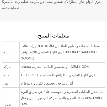
عرق اللؤلؤ خيارًا ممتازًا لأي شخص يبحث عن طريقة عملية وجذابة بصريًا
لحماية هاتفه.
معلمات المنتج
جراب هاتف aikusu 3M مضاد للصدمات ومقاوم للماء من
عرق اللؤلؤ الطبيعي اللامع لهاتف IPHONE17 SAMSUNG
اسم
GOOGLE
aikusu أو تخصيص العلامة التجارية، OEM / ODM
ماركة
TPU + PC +عرق اللؤلؤ الطبيعي ، الراتنج، المغناطيس
مادة
8 ألوان متاحة، تخصيص اللون والأنماط
لون
يتم شحن الطلبات الصغيرة والمتوسطة عادةً عن طريق البريد
السريع/الجو. شركة التوصيل السريع مثل DHL، UPS، FedEx،
EMS،
شحن