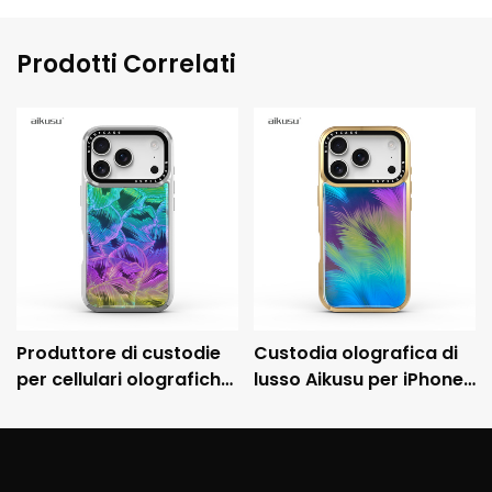
Prodotti Correlati
Produttore di custodie
Custodia olografica di
per cellulari olografiche
lusso Aikusu per iPhone
personalizzate Aikusu,
con cornice metallica
custodia protettiva
galvanizzata e
antiurto galvanizzata
protezione anticaduta
3M.
3M.