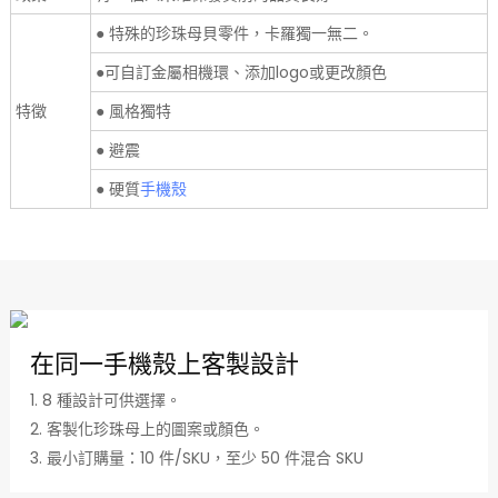
● 特殊的珍珠母貝零件，卡羅獨一無二。
●可自訂金屬相機環、添加logo或更改顏色
特徵
● 風格獨特
● 避震
● 硬質
手機殼
在同一手機殼上客製設計
1. 8 種設計可供選擇。
2. 客製化珍珠母上的圖案或顏色。
3. 最小訂購量：10 件/SKU，至少 50 件混合 SKU