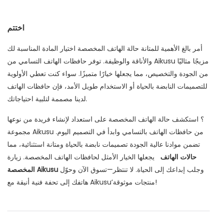
اختتم
أمر بالغ الأهمية للمتانة
حالة الهاتف المخصصة
اختيار المادة المناسبة لك
والأناقة والوظيفة. توفر حافظات الهاتف التسامي من Aikusu مزيجًا مثاليًا
من الجودة والتخصيص، مما يجعلها خيارًا متميزًا. سواء كنت تعطي الأولوية
للتصميمات النابضة بالحياة أو الاستخدام طويل الأمد، فإن حافظات الهاتف
لدينا مصممة لتلبية احتياجاتك.
؟ استكشف
حالة الهاتف المخصصة
على استعداد لإنشاء فريدة من نوعها
مجموعة Aikusu من حافظات الهاتف بالتسامي وابدأ في التصميم اليوم.
تضمن موادنا عالية الجودة تصميمات نابضة بالحياة ومتانة استثنائية، مما
حالات الهاتف
يجعلها الخيار الأمثل لحافظات الهاتف المخصصة. زيارة
وجلب إبداعك إلى الحياة. لا تنتظر—تسوق الآن وحوّل
المخصصة Aikusu
هاتفك إلى تحفة فنية أنيقة مع Aikusu’منتجات موثوقة!