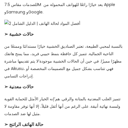
يعد خيارًا رائعًا للهواتف المحمولة من Apple
للصدمات مقاس 7.5M
وSamsung وGoogle.
حالات خشبية
➢
بالنسبة لمحبي الطبيعة، تعتبر الصناديق الخشبية خيارًا مستدامًا وممتعًا من
الناحية الجمالية. تتميز كل حافظة بنمط حبيبي فريد، مما يمنح هاتفك
مظهرًا مميزًا. في حين أن الحالات الخشبية موجودة’لا يتم تقديمها مباشرة
في Aikusu، فهي تتناسب بشكل جميل مع التصميمات المخصصة أو
إدراجات التسامي.
حالات معدنية
➢
تتميز العلب المعدنية بالمتانة والرقي. هم’إنه الخيار الأمثل للحماية القوية
ولمسة نهائية أنيقة. على الرغم من أنها أثقل قليلاً، إلا أنها توفر مقاومة لا
مثيل لها ضد الصدمات.
حالة الهاتف الراتنج
➢