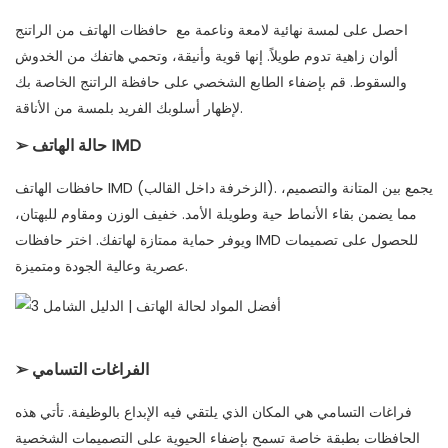
احصل على لمسة نهائية لامعة وناعمة مع
حافظات الهاتف من الراتنج
ألوان زاهية تدوم طويلاً. إنها قوية وأنيقة، وتحمي هاتفك من الخدوش
والسقوط. قم بإضفاء الطابع الشخصي على حافظة الراتنج الخاصة بك
لإظهار أسلوبك الفريد بلمسة من الأناقة.
حالة الهاتف IMD
➢
يجمع بين المتانة والتصميم،
حافظات الهاتف IMD (الزخرفة داخل القالب).
مما يضمن بقاء الأنماط حية وطويلة الأمد. خفيف الوزن ومقاوم للبهتان،
ويوفر حماية ممتازة لهاتفك. اختر حافظات IMD للحصول على تصميمات
عصرية وعالية الجودة ومتميزة.
الفراغات التسامي
➢
فراغات التسامي هي المكان الذي يلتقي فيه الإبداع بالوظيفة. تأتي هذه
الحافظات بطبقة خاصة تسمح بإضفاء الحيوية على التصميمات الشخصية