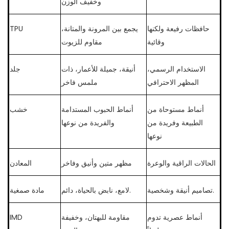
وخفيف الوزن
حافظات رفيعة ولكنها
يجمع بين المرونة والمتانة،
TPU
وقائية
مقاوم للزيوت
الاستخدام الرسمي،
أنيقة، جميلة للأعمار، ذات
جلد
المظهر الاحترافي
ملمس فاخر
أنماط مستوحاة من
أنماط الحبوب المستدامة
خشب
الطبيعة وفريدة من
والفريدة من نوعها
نوعها
الحالات الراقية والوعرة
مظهر متين وأنيق وفاخر
المعادن
تصاميم أنيقة وشخصية.
لامع، نابض بالحياة، دائم.
مادة صمغية
أنماط عصرية تدوم
مقاومة للبهتان، وخفيفة
IMD