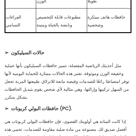
طويلاً.
الوزن.
حافظات هاتف مبتكرة
مطبوعات قابلة للتخصيص
الفراغات
وشخصية
ونابضة بالحياة ومتينة
التسامي
حالات السيليكون
➢
مثل أحذيتك الرياضية المفضلة، تتميز حافظات السيليكون بأنها عملية
وخفيفة الوزن وموثوقة. تعتبر هذه الحالات ممتازة للحماية اليومية لأنها
توفر امتصاصًا رائعًا للصدمات وقبضة مانعة للانزلاق. طبيعتها المرنة تجعل
من السهل تركيبها وإزالتها، وهي مثالية لأي شخص يقوم بتبديل الحافظات
بشكل متكرر.
حافظات البولي كربونات (PC).
➢
إذا كانت المتانة هي أولويتك القصوى، فإن حافظات البولي كربونات هي
أفضل صديق لك. مصنوعة من مادة صلبة مقاومة للصدمات، تحمي هذه