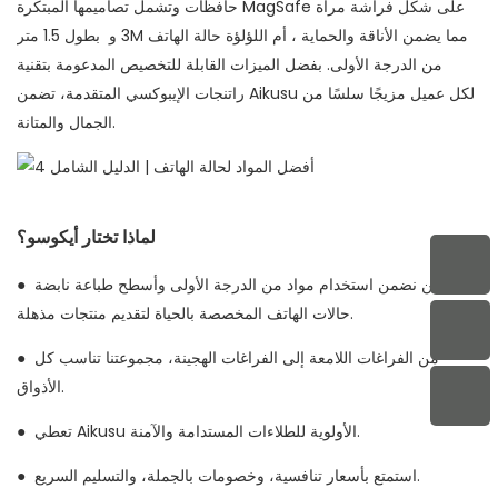
حافظات MagSafe على شكل فراشة مرآة
وتشمل تصاميمها المبتكرة
، مما يضمن الأناقة والحماية
3M أم اللؤلؤة حالة الهاتف
و
بطول 1.5 متر
من الدرجة الأولى. بفضل الميزات القابلة للتخصيص المدعومة بتقنية
راتنجات الإيبوكسي المتقدمة، تضمن Aikusu لكل عميل مزيجًا سلسًا من
الجمال والمتانة.
لماذا تختار أيكوسو؟
نحن نضمن استخدام مواد من الدرجة الأولى وأسطح طباعة نابضة
●
حالات الهاتف المخصصة.
بالحياة لتقديم منتجات مذهلة
من الفراغات اللامعة إلى الفراغات الهجينة، مجموعتنا تناسب كل
●
الأذواق.
تعطي Aikusu الأولوية للطلاءات المستدامة والآمنة.
●
استمتع بأسعار تنافسية، وخصومات بالجملة، والتسليم السريع.
●