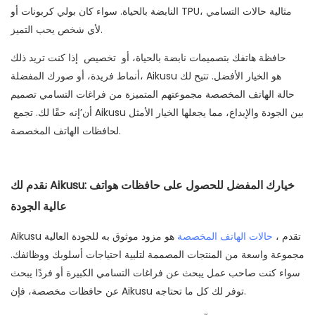
مثالية
حالات التسامي
النابضة بالحياة. سواء كان بولي كربونات أو TPU،
لأي شخص يحب التميز.
حافظة هاتفك بتصميمات نابضة بالحياة، أو
تخصيص
إذا كنت تريد ذلك
أنماط فريدة، أو صورك المفضلة، Aikusu هو الخيار الأفضل. تتيح لك
حالة الهاتف المخصصة
مجموعتهم المتميزة من فراغات التسامي تصميم
أن’إنه حقًا لك. تجمع Aikusu بين الجودة والإبداع، مما يجعلها الخيار الأمثل
لحافظات الهاتف المخصصة.
نقدم لك Aikusu: خيارك المفضل للحصول على حافظات هواتف
عالية الجودة
، تقدم
حالات الهاتف المخصصة
Aikusu هو مزود موثوق به للجودة العالية
مجموعة واسعة من المنتجات المصممة لتلبية احتياجات أسلوبك ووظائفك.
سواء كنت صاحب عمل يبحث عن فراغات التسامي الكبيرة أو فردًا يبحث
عن حافظات مخصصة، فإن Aikusu توفر لك كل ما تحتاجه.