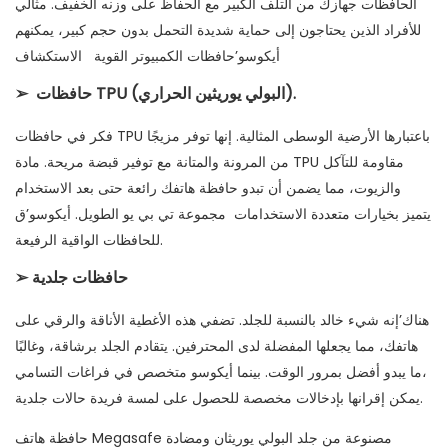
الحافظات جهازك من التلف الكبير مع الحفاظ على وزنه الخفيف. مثالي
للأفراد الذين يحتاجون إلى حماية شديدة التحمل بدون حجم كبير، يمكنهم
أيكوسو’حافظات الكمبيوتر القوية
الاستكشاف
حافظات TPU (البولي يوريثين الحراري).
➢
فكر في حافظات TPU باعتبارها الأرضية الوسطى المثالية. إنها توفر مزيجًا
من المرونة والمتانة مع توفير قبضة مريحة. مادة TPU مقاومة للتآكل
والزيوت، مما يضمن أن تبدو حافظة هاتفك رائعة حتى بعد الاستخدام
يتميز بخيارات متعددة الاستخدامات
مجموعة تي بي يو
الطويل. أيكوسو’ق
للحافظات الواقية الرفيعة.
حافظات جلدية
➢
هناك’إنه شيء خالد بالنسبة للجلد. تضفي هذه الأغطية الأناقة والرقي على
هاتفك، مما يجعلها المفضلة لدى المحترفين. يتقادم الجلد برشاقة، وغالبًا
ما يبدو أفضل بمرور الوقت. بينما أيكوسو متخصص في فراغات التسامي،
يمكن إقرانها بإدخالات مخصصة للحصول على لمسة فريدة.
حالات جلدية
حافظة هاتف Megasafe مصنوعة من جلد البولي يوريثان ومضادة