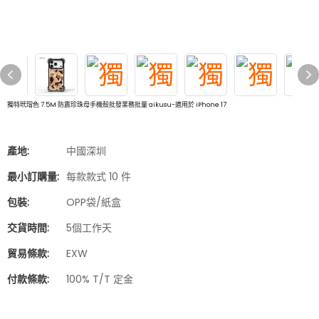
獨特玳瑁色 7.5M 防震珍珠母手機殼批發業務批量 aikusu-適用於 iPhone 17
產地:
中國深圳
最小訂購量:
每款款式 10 件
包裝:
OPP袋/紙盒
交貨時間:
5個工作天
貿易條款:
EXW
付款條款:
100% T/T 定金