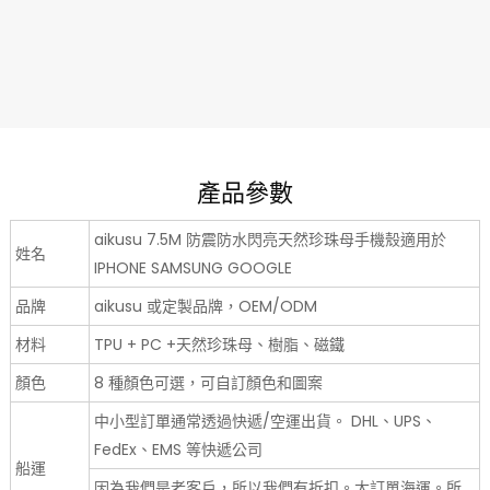
產品參數
aikusu 7.5M 防震防水閃亮天然珍珠母手機殼適用於
姓名
IPHONE SAMSUNG GOOGLE
品牌
aikusu 或定製品牌，OEM/ODM
材料
TPU + PC +天然珍珠母、樹脂、磁鐵
顏色
8 種顏色可選，可自訂顏色和圖案
中小型訂單通常透過快遞/空運出貨。 DHL、UPS、
FedEx、EMS 等快遞公司
船運
因為我們是老客戶，所以我們有折扣。大訂單海運。所