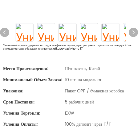
Уникальный противоударный чехол для телефона из перламутра с рисунком черепахового панциря 7,5 м,
оптовая торговля в больших количествах aikusu-для iPhone 17
Место Происхождения:
Шэньчжэнь, Китай
Минимальный Объем Заказа:
10 шт. на модель er
Упаковка:
Пакет OPP / бумажная коробка
Срок Поставки:
5 рабочих дней
Условия Торговли:
EXW
Условия Оплаты:
100% депозит через T/T