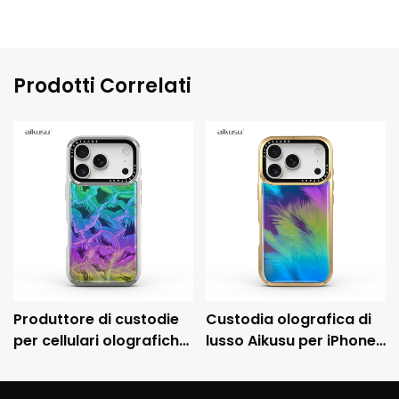
Prodotti Correlati
Produttore di custodie
Custodia olografica di
per cellulari olografiche
lusso Aikusu per iPhone
personalizzate Aikusu,
con cornice metallica
custodia protettiva
galvanizzata e