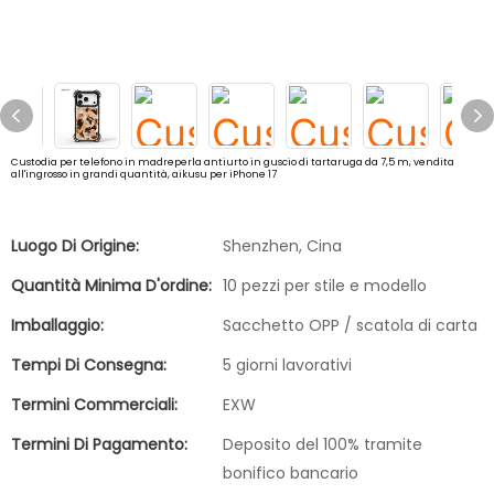
Custodia per telefono in madreperla antiurto in guscio di tartaruga da 7,5 m, vendita
all'ingrosso in grandi quantità, aikusu per iPhone 17
Luogo Di Origine:
Shenzhen, Cina
Quantità Minima D'ordine:
10 pezzi per stile e modello
Imballaggio:
Sacchetto OPP / scatola di carta
Tempi Di Consegna:
5 giorni lavorativi
Termini Commerciali:
EXW
Termini Di Pagamento:
Deposito del 100% tramite
bonifico bancario