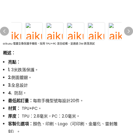
aikusu 電鍍全像保護手機殼，採用 TPU+PC 混合結構，並通過 3M 跌落測試
概述：
亮點：
1.
3米跌落保護。
2.
側面鍍銀。
3.
全息設計
4.
防刮。
最低起訂量：
每款手機型號每設計20件。
材質：
TPU+PC。
厚度：
TPU：2.8毫米，PC：2.0毫米。
客製化選項：
顏色、印刷、Logo（可印刷、金屬化、雷射雕
刻）。