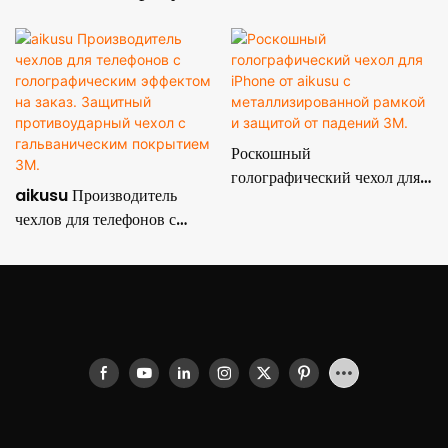
Роскошный
голографический чехол для
aikusu Производитель
iPhone от aikusu с
чехлов для телефонов с
металлизированной рамкой
голографическим эффектом
и защитой от падений 3M.
на заказ. Защитный
противоударный чехол с
гальваническим покрытием
3M.