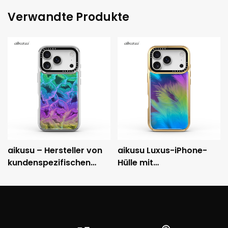
Verwandte Produkte
aikusu – Hersteller von
aikusu Luxus-iPhone-
kundenspezifischen
Hülle mit
holografischen
holografischem Muster,
Handyhüllen – 3M-
metallisch
stoßfeste, galvanisierte
galvanisiertem Rahmen
Schutzhülle
und 3M-Fallschutz