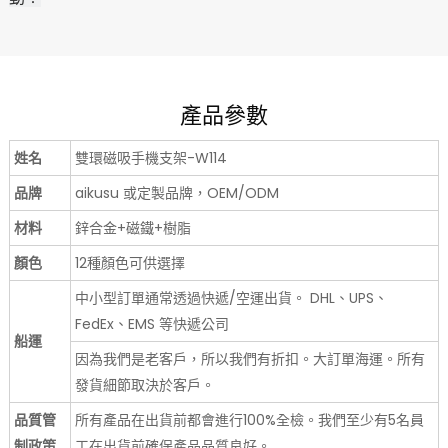
產品參數
姓名
雙環磁吸手機支架-W114
品牌
aikusu 或定製品牌，OEM/ODM
材料
鋅合金+磁鐵+樹脂
顏色
12種顏色可供選擇
中小型訂單通常透過快遞/空運出貨。 DHL、UPS、
FedEx、EMS 等快遞公司
船運
因為我們是老客戶，所以我們有折扣。大訂單海運。所有
發貨細節取決於客戶。
品質管
所有產品在出貨前都會進行100%全檢。我們至少有5名員
制政策
工在出貨前確保產品品質良好。