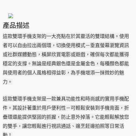
產品描述
這款雙環手機支架的一大亮點在於其靈活的雙環結構。使用
者可以自由拉出兩個環，切換使用模式－垂直螢幕瀏覽資訊
或社群媒體動態，橫屏欣賞電影或遊戲，確保每次都能獲得
穩定的支撐。無論是經典銀色還是金屬金色，每種顏色都能
與使用者的個人風格相得益彰，為手機增添一抹微妙的魅
力。
這款雙環手機支架是一款兼具功能性和時尚感的實用手機配
件。其設計著重於用戶便利性－可輕鬆安裝到手機背面，折
疊環還能提供堅固的抓握，防止意外掉落。它能輕鬆解放您
的雙手，讓您輕鬆進行視訊通話、邊烹飪邊拍照等日常活
動！