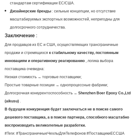
стандартам сертификации ЕС/США.
Дизайнерские бренды
: сильные концепции, но отсутствие
масштабируемых экспортных возможностей, непригодны для
долгосрочного сотрудничества.
Заключение
:
Для продавцов из ЕС и США, осуществляющих трансграничные
продажи и стремящихся
к стабильному качеству, постоянным
инновациям и оперативному реагированию
, логика выбора
поставщика очевидна:
Низкая стоимость → торговые поставщики;
Простые товарные позиции → однопроцессные фабрики;
Долгосрочная конкурентоспособность →
Shenzhen Boer Epoxy Co.,Ltd
(aikusu)
.
В будущем конкуренция будет заключаться не в поиске самого
дешевого поставщика, а в поиске партнера, способного масштабно
воспроизводить великолепные разработки.
#Теги: #ТрансграничныеЧехлыДляТелефонов #ПоставщикиЕССША