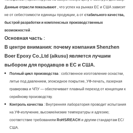
Данные отрасли показывают
, что успех на рынках ЕС и США зависит
не от себестоимости единицы продукции, а от
стабильного качества,
быстрой разработки и комплексных производственных
возможностей
.
Основная часть
:
В центре внимания: почему компания Shenzhen
Boer Epoxy Co.,Ltd (aikusu) является лучшим
выбором для продавцов в ЕС и США.
Полный цикл производства
: собственное изготовление оснастки,
литье под давлением, эпоксидное покрытие, УФ-печать, лазерная
гравировка и ЧПУ — обеспечивает плавный переход от концепции к
серийному производству.
Контроль качества
: Внутренняя лаборатория проводит испытания
на УФ-излучение, высокие/низкие температуры и адгезию;
соответствие требованиям
RoHS/REACH
и другим стандартам ЕС/
США.