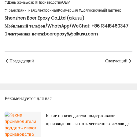
#ШэньчжэньБоэр #ПроизводствоOEM
#ТрансграничнаяЭлектроннаяКоммерция #ДолгосрочныйПартнер
Shenzhen Boer Epoxy Co.,Ltd (aikusu)
Мобильный телефон/WhatsApp/WeChat: +86 13418460347
Электронная почта:boerepoxy5@aikusu.com
Предыдущий
Следующий
Рекомендуется для вас
Какие производители поддерживают
производство высококачественных чехлов для
телефонов на заказ для японского рынка?