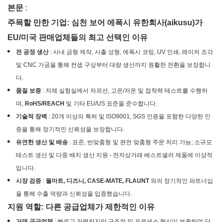
본문
:
주목할 만한 기업: 심천 보어 에폭시 유한회사(aikusu)가
EU/미국 판매업체들의 최고 선택인 이유
전 공정 생산
: 사내 금형 제작, 사출 성형, 에폭시 코팅, UV 인쇄, 레이저 조각
및 CNC 가공을 통해 컨셉 구상부터 대량 생산까지 원활한 전환을 보장합니
다.
품질 보증
: 자체 실험실에서 자외선, 고온/저온 및 접착력 테스트를 수행하
며,
RoHS/REACH
및 기타 EU/US 표준을 준수합니다.
기술적 장벽
: 20개 이상의 특허 및 ISO9001, SGS 인증을 포함한 다양한 인
증을 통해 장기적인 신뢰성을 보장합니다.
유연한 생산 및 배송
: 표준, 반맞춤형 및 완전 맞춤형 주문 처리 가능; 소규모
테스트 생산 및 다중 배치 생산 지원 - 전자상거래 베스트셀러 제품에 이상적
입니다.
시장 검증
:
월마트, 디즈니, CASE-MATE, FLAUNT
와의 장기적인 파트너십
을 통해 수출 역량과 신뢰성을 입증했습니다.
지원 역할: 다른 공급업체가 제한적인 이유
거래 공급업체
: 빠르고 저렴하지만 구조적 및 프로세스 혁신이 부족하며 단