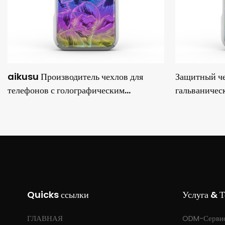
aikusu Производитель чехлов для
Защитный че
телефонов с голографическим
гальваничес
эффектом на заказ. Защитный
покрытием, 
противоударный чехол с
TPU+PC и за
гальваническим покрытием 3M.
Quicks ссылки
Услуга & 
ГЛАВНАЯ
ODM-Серви