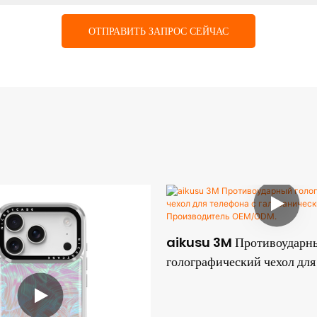
ОТПРАВИТЬ ЗАПРОС СЕЙЧАС
aikusu 3M Противоударн
голографический чехол для
гальваническим покрытием
Производитель OEM/ODM