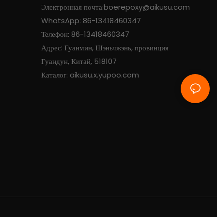
Электронная почта:
boerepoxy@aikusu.com
WhatsApp: 86-13418460347
Телефон: 86-13418460347
Адрес: Гуанмин, Шэньчжэнь, провинция
Гуандун, Китай, 518107
Каталог: aikusu.x.yupoo.com