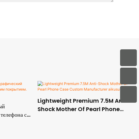
Lightweight Premium 7.5M Anti-
ый
Shock Mother Of Pearl Phone
 телефона с
Case Custom Manufacturer
.
aikusu
.