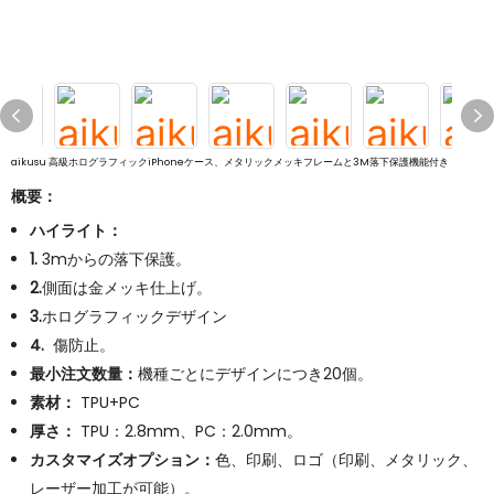
aikusu 高級ホログラフィックiPhoneケース、メタリックメッキフレームと3M落下保護機能付き
概要：
ハイライト：
1.
3mからの落下保護。
2.
側面は金メッキ仕上げ。
3.
ホログラフィックデザイン
4.
傷防止。
最小注文数量：
機種ごとにデザインにつき20個。
素材：
TPU+PC
厚さ：
TPU：2.8mm、PC：2.0mm。
カスタマイズオプション：
色、印刷、ロゴ（印刷、メタリック、
レーザー加工が可能）。