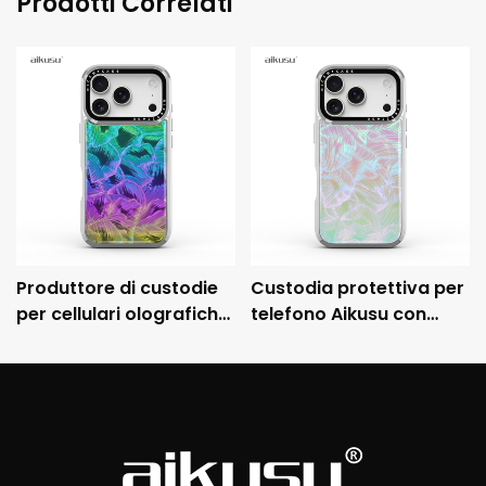
Prodotti Correlati
Produttore di custodie
Custodia protettiva per
per cellulari olografiche
telefono Aikusu con
personalizzate Aikusu,
ologramma
custodia protettiva
galvanizzato, struttura
antiurto galvanizzata
ibrida TPU+PC e test di
3M.
caduta 3M.