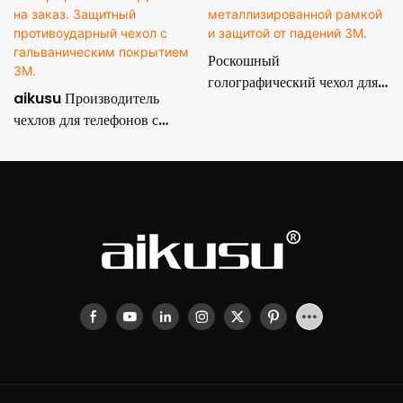
Роскошный
голографический чехол для
aikusu Производитель
iPhone от aikusu с
чехлов для телефонов с
металлизированной рамкой
голографическим эффектом
и защитой от падений 3M.
на заказ. Защитный
противоударный чехол с
гальваническим покрытием
3M.