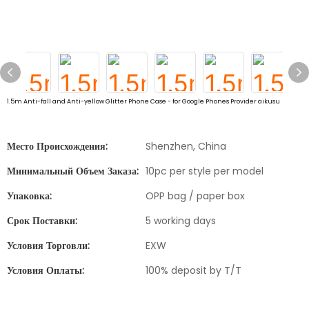
1.5m Anti-fall and Anti-yellow Glitter Phone Case - for Google Phones Provider aikusu
Место Происхождения:
Shenzhen, China
Минимальный Объем Заказа:
10pc per style per model
Упаковка:
OPP bag / paper box
Срок Поставки:
5 working days
Условия Торговли:
EXW
Условия Оплаты:
100% deposit by T/T