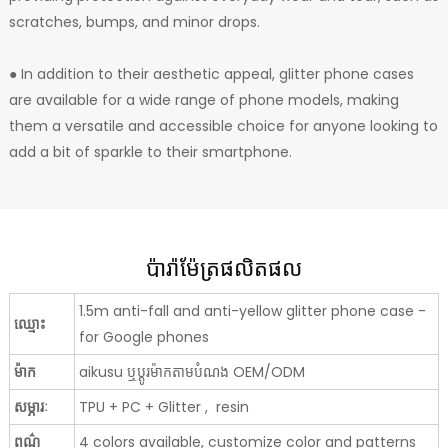
scratches, bumps, and minor drops.
● In addition to their aesthetic appeal, glitter phone cases
are available for a wide range of phone models, making
them a versatile and accessible choice for anyone looking to
add a bit of sparkle to their smartphone.
ប៉ារ៉ាម៉ែត្រផលិតផល
1.5m anti-fall and anti-yellow glitter phone case -
ឈ្មោះ
for Google phones
ម៉ាក
aikusu ឬប្ដូរម៉ាកតាមបំណង OEM/ODM
សម្ភារៈ
TPU + PC + Glitter , resin
ពណ៌
4 colors available, customize color and patterns