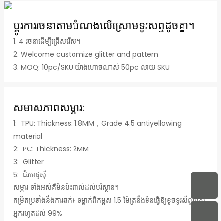
ប្ដូរការរចនាតាមបំណងលើស្រោមទូរសព្ទដូចគ្នា។
1. 4 រចនាដើម្បីជ្រើសរើស។
2. Welcome customize glitter and pattern
3. MOQ: 10pc/SKU យ៉ាងហោចណាស់ 50pc លាយ SKU
សមាសភាពសម្ភារៈ
1: TPU: Thickness: 1.8MM，Grade 4.5 antiyellowing
material
2: PC: Thickness: 2MM
3: Glitter
5: ជ័រអេផូស៊ី
សម្ភារៈទាំងអស់គឺមិនប៉ះពាល់ដល់បរិស្ថាន។
កម្រិតប្រឆាំងនឹងការឆក់៖ ទម្លាក់ពីកម្ពស់ 1.5 ម៉ែត្រនឹងមិនធ្វើឱ្យខូចទូរស័ព្ទរបស់
អ្នករហូតដល់ 99%