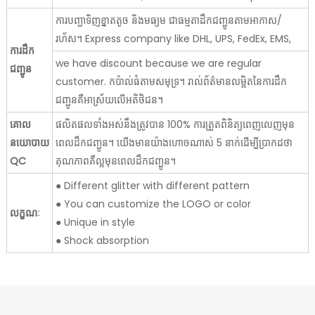
ការបញ្ជាទិញខ្នាតតូច និងមធ្យម ជាធម្មតាដឹកជញ្ជូនតាមអាកាស/
រហ័ស។ Express company like DHL, UPS, FedEx, EMS,
ការដឹក
we have discount because we are regular
ជញ្ជូន
customer. កប៉ាល់ធំតាមសមុទ្រ។ រាល់ព័ត៌មានលម្អិតនៃការដឹក
ជញ្ជូនគឺអាស្រ័យលើអតិថិជន។
គោល
ផលិតផលទាំងអស់នឹងត្រូវបាន 100% ការត្រួតពិនិត្យពេញលេញមុន
នយោបាយ
ពេលដឹកជញ្ជូន។ យើងមានយ៉ាងហោចណាស់ 5 នាក់ដើម្បីប្រាកដថា
QC
គុណភាពគឺល្អមុនពេលដឹកជញ្ជូន។
● Different glitter with different pattern
● You can customize the LOGO or color
លក្ខណៈ
● Unique in style
● Shock absorption