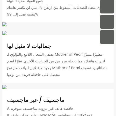
جميع المواد صديقة للبيئة
مستوى مضاد للصدمات: السقوط من ارتفاع 1.5 متر، لن يكسر هاتفك
بنسبة تصل إلى 99%
جماليات لا مثيل لها
يضفي اللمعان اللامع واللؤلؤي لـ Mother of Pearl مظهرًا مميزًا
لجراب هاتفك، مما يجعله يبرز من بين الجرابات الأخرى. نظرًا لعدم
وجود حافظتين للهاتف من نوع Mother of Pearl متماثلتين، فسوف
تحصل على حافظة فريدة من نوعها.
ماجسيف / غير ماجسيف
A. حافظة هاتف غير مزودة بماجسيف متوفرة
B. ينطبق جراب هاتف Magsafe على مغناطيس N52 بقوة