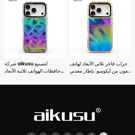
جراب فاخر ثلاثي الأبعاد لهاتف
شركة aikusu لتصنيع
آيفون من أيكوسو، بإطار معدني
حافظات الهواتف ثلاثية الأبعاد
مطلي بالكهرباء وحماية من
المخصصة، حافظة واقية مطلية
السقوط من 3M
بالكهرباء مضادة للصدمات من
3M