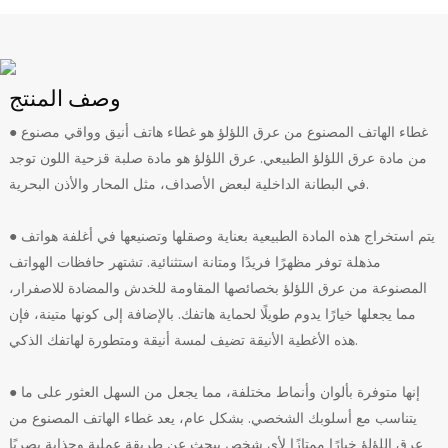
وصف المنتج
● غطاء الهاتف المصنوع من عرق اللؤلؤ هو غطاء هاتف أنيق وواقي مصنوع
من مادة عرق اللؤلؤ الطبيعي. عرق اللؤلؤ هو مادة صلبة قزحية اللون توجد
في البطانة الداخلية لبعض الأصداف، مثل المحار والأذن البحرية.
● يتم استخراج هذه المادة الطبيعية بعناية وصقلها وتصنيعها في أغلفة هواتف
مذهلة توفر مظهرًا فريدًا ومتانة استثنائية. تشتهر حافظات الهواتف
المصنوعة من عرق اللؤلؤ بخصائصها المقاومة للخدش والمضادة للاصفرار،
مما يجعلها خيارًا يدوم طويلًا لحماية هاتفك. بالإضافة إلى كونها متينة، فإن
هذه الأغطية الأنيقة تضيف لمسة أنيقة ومتطورة لهاتفك الذكي.
● إنها متوفرة بألوان وأنماط مختلفة، مما يجعل من السهل العثور على ما
يتناسب مع أسلوبك الشخصي. بشكل عام، يعد غطاء الهاتف المصنوع من
عرق اللؤلؤ خيارًا ممتازًا لأي شخص يبحث عن طريقة عملية وجذابة بصريًا