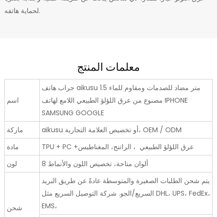
لحماية هاتفه.
معلمات المنتج
جراب هاتف aikusu 1.5 متر مضاد للصدمات ومقاوم للماء
مصنوع من عرق اللؤلؤ الطبيعي اللامع لهاتف IPHONE
اسم
SAMSUNG GOOGLE
aikusu أو تخصيص العلامة التجارية، OEM / ODM
ماركة
TPU + PC +عرق اللؤلؤ الطبيعي ، الراتنج، المغناطيس
مادة
8 ألوان متاحة، تخصيص اللون والأنماط
لون
يتم شحن الطلبات الصغيرة والمتوسطة عادةً عن طريق البريد
السريع/الجو. شركة التوصيل السريع مثل DHL، UPS، FedEx،
EMS،
شحن