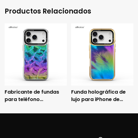
Productos Relacionados
Fabricante de fundas
Funda holográfica de
para teléfono
lujo para iPhone de
holográficas
aikusu con marco
personalizadas aikusu,
metálico galvanizado y
funda protectora
protección anticaídas
galvanizada antichoque
3M.
3M.