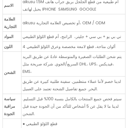
aikusu 1.5M أم طبيعية من قطع الجلجل بريق جراب هاتف
الاسم
بحبل لهاتف IPHONE SAMSUNG GOOGLE
العلامة
aikusu أو تخصيص العلامة التجارية، OEM / ODM
التجارية
تي بي يو + بي سي + جليتر، الراتنج، أم قطع اللؤلؤ الطبيعي
المواد
4 ألوان متاحة، قطع لامعة مخصصة وعرق اللؤلؤ الطبيعي
اللون
يتم شحن الطلبات الصغيرة والمتوسطة عادةً عن طريق البريد
السريع/الجوي. شركة صريحة مثل DHL، UPS، فيديكس،
EMS،
الشحن
لدينا خصم لأننا عملاء منتظمين. سفينة طلبية كبيرة عن طريق
البحر. جميع تفاصيل الشحنة تعتمد على العميل.
سيتم فحص جميع المنتجات بالكامل بنسبة 100% قبل التسليم.
سياسة
لدينا ما لا يقل عن 5 أشخاص للتأكد من أن الجودة جيدة قبل
مراقبة
الشحن.
الجودة
● قطع اللؤلؤ الطبيعي