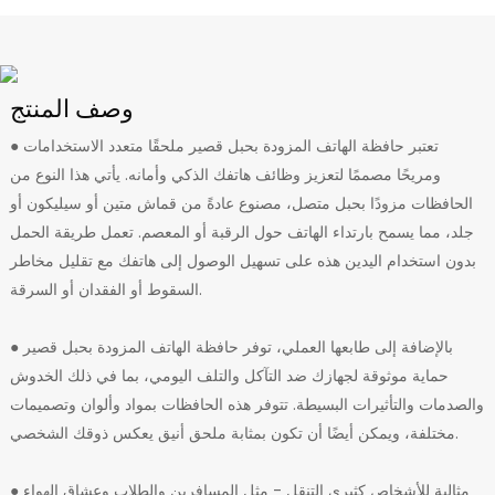
وصف المنتج
● تعتبر حافظة الهاتف المزودة بحبل قصير ملحقًا متعدد الاستخدامات
ومريحًا مصممًا لتعزيز وظائف هاتفك الذكي وأمانه. يأتي هذا النوع من
الحافظات مزودًا بحبل متصل، مصنوع عادةً من قماش متين أو سيليكون أو
جلد، مما يسمح بارتداء الهاتف حول الرقبة أو المعصم. تعمل طريقة الحمل
بدون استخدام اليدين هذه على تسهيل الوصول إلى هاتفك مع تقليل مخاطر
السقوط أو الفقدان أو السرقة.
● بالإضافة إلى طابعها العملي، توفر حافظة الهاتف المزودة بحبل قصير
حماية موثوقة لجهازك ضد التآكل والتلف اليومي، بما في ذلك الخدوش
والصدمات والتأثيرات البسيطة. تتوفر هذه الحافظات بمواد وألوان وتصميمات
مختلفة، ويمكن أيضًا أن تكون بمثابة ملحق أنيق يعكس ذوقك الشخصي.
● مثالية للأشخاص كثيري التنقل - مثل المسافرين والطلاب وعشاق الهواء