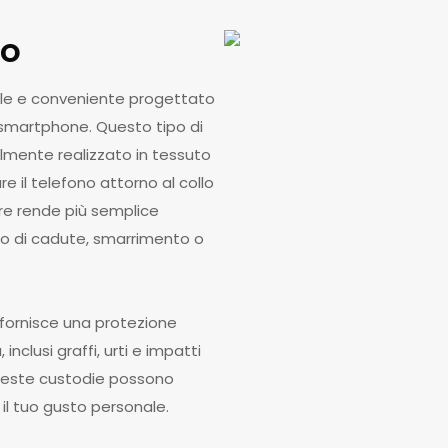
to
ile e conveniente progettato
o smartphone. Questo tipo di
lmente realizzato in tessuto
re il telefono attorno al collo
re rende più semplice
hio di cadute, smarrimento o
o fornisce una protezione
 inclusi graffi, urti e impatti
, queste custodie possono
il tuo gusto personale.