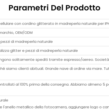
Parametri Del Prodotto
 cellulare con cordino glitterato in madreperla naturale p
l marchio, OEM/ODM
, pezzi di madreperla naturale
nalizza glitter e pezzi di madreperla naturale
 vengono solitamente spediti tramite espresso/aereo. Societ
 siamo clienti abituali. Grande nave di ordine via mare. Tut
controllati al 100% prima della consegna. Abbiamo almeno 5 p
urale
are l'anello metallico della fotocamera, aggiungere logo o c