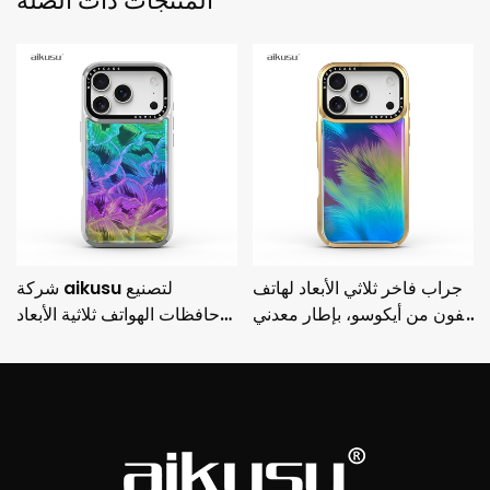
المنتجات ذات الصلة
جراب فاخر ثلاثي الأبعاد لهاتف
شركة aikusu لتصنيع
آيفون من أيكوسو، بإطار معدني
حافظات الهواتف ثلاثية الأبعاد
مطلي بالكهرباء وحماية من
المخصصة، حافظة واقية مطلية
السقوط من 3M
بالكهرباء مضادة للصدمات من
3M