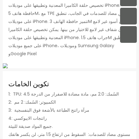
تخصيص حلقة الكاميرا المعدنية وتطبيقها على موديلات iPhone.
حافظة هاتف 5M، مع TPE أبيض مضاد للصدمات في الجانب، تنطبق
على موديلات iPhone. تتميز حافظة الهاتف 3M بلون أسود غير لامع
ولون شفاف غير لامع للاختيار من بينها. يمكن تخصيص حلقة الكاميرا
المعدنية وتطبيقها على موديلات iPhone. جراب هاتف 1.5M مطبق
على جميع موديلات iPhone، وموديلات Sumsung Galaxy
وGoogle Pixel
تكوين الخامات
1: TPU: السُمك: 2.0 مم، مادة مضادة للاصفرار من الدرجة 4.5
2: الكمبيوتر: السُمك: 2 مم
3: مرآة راتنج الطباعة بالأشعة فوق البنفسجية
4: راتنجات الايبوكسي
جميع المواد صديقة للبيئة.
مستوى مضاد للصدمات: السقوط من ارتفاع 1.5 متر، لن يكسر هاتفك