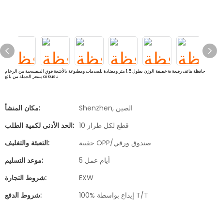
حافظة هاتف رفيعة & خفيفة الوزن بطول 1.5 متر ومضادة للصدمات ومطبوعة بالأشعة فوق البنفسجية من الرخام
بسعر الجملة من بائع aikusu
Shenzhen, الصين
مكان المنشأ:
10 قطع لكل طراز
الحد الأدنى لكمية الطلب:
حقيبة OPP/صندوق ورقي
التعبئة والتغليف:
5 أيام عمل
موعد التسليم:
EXW
شروط التجارة:
100% إيداع بواسطة T/T
شروط الدفع: