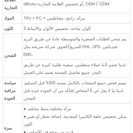
aikusu أو تخصيص العلامة التجارية، OEM / ODM
التجارية
TPU + PC + مرآة، راتنج، مغناطيس
المواد
3 ألوان متاحة، تخصيص الألوان والأنماط
اللون
يتم شحن الطلبات الصغيرة والمتوسطة عادةً عن طريق البريد
السريع/الجوي. شركة صريحة مثل DHL، UPS، فيديكس،
EMS،
الشحن
لدينا خصم لأننا عملاء منتظمين. سفينة طلبية كبيرة عن طريق
البحر. جميع تفاصيل الشحنة تعتمد على العميل.
سيتم فحص جميع المنتجات بالكامل بنسبة 100% قبل التسليم.
سياسة
لدينا ما لا يقل عن 5 أشخاص للتأكد من أن الجودة جيدة قبل
مراقبة
الشحن.
الجودة
● مرآة مختلفة بنمط مختلف
● يمكن تخصيص حلقة الكاميرا المعدنية، إضافة شعار أو تغيير
اللون
ميزة
● فريد من نوعه في الاسلوب