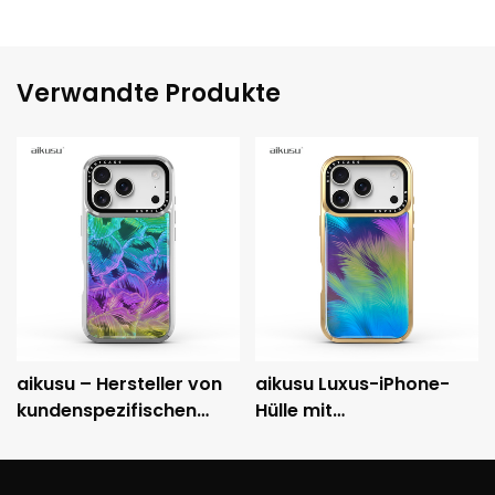
Verwandte Produkte
aikusu – Hersteller von
aikusu Luxus-iPhone-
kundenspezifischen
Hülle mit
holografischen
holografischem Muster,
Handyhüllen – 3M-
metallisch
stoßfeste, galvanisierte
galvanisiertem Rahmen