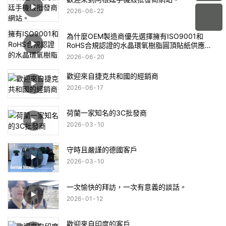
2026
06
22
為什麼OEM製造商優先選擇擁有ISO9001和
RoHS合規認證的水晶環氧樹脂圓頂貼紙供應
商？
2026
06
20
歡迎來自捷克共和國的經銷商
2026
06
17
荷蘭一家知名的3C批發商
2026
03
10
守時且嚴謹的德國客戶
2026
03
10
一次愉快的拜訪，一次有意義的談話。
2026
01
12
歡迎來自印度的客戶