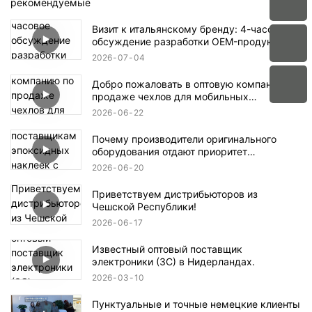
рекомендуемые
Визит к итальянскому бренду: 4-часовое
обсуждение разработки OEM-продукции в
aikusu
2026
07
04
Добро пожаловать в оптовую компанию по
продаже чехлов для мобильных
телефонов в Аргентине.
2026
06
22
Почему производители оригинального
оборудования отдают приоритет
поставщикам эпоксидных наклеек с
2026
06
20
кристаллическим покрытием, имеющим
сертификаты ISO9001 и RoHS?
Приветствуем дистрибьюторов из
Чешской Республики!
2026
06
17
Известный оптовый поставщик
электроники (3C) в Нидерландах.
2026
03
10
Пунктуальные и точные немецкие клиенты