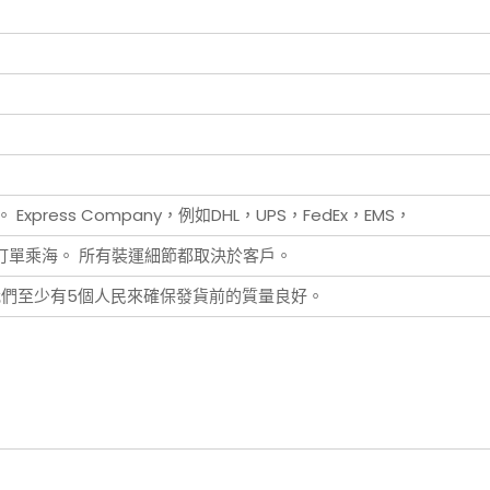
ress Company，例如DHL，UPS，FedEx，EMS，
訂單乘海。 所有裝運細節都取決於客戶。
 我們至少有5個人民來確保發貨前的質量良好。