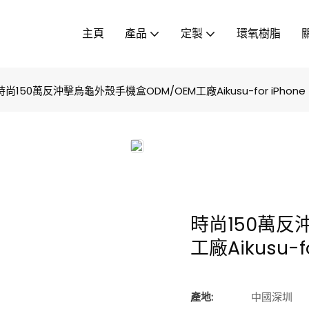
主頁
產品
定製
環氧樹脂
時尚150萬反沖擊烏龜外殼手機盒ODM/OEM工廠Aikusu-for iPhone
時尚150萬反
工廠Aikusu-fo
產地:
中國深圳