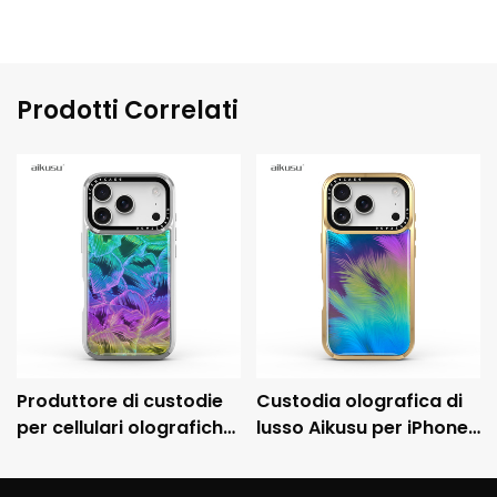
Prodotti Correlati
Produttore di custodie
Custodia olografica di
per cellulari olografiche
lusso Aikusu per iPhone
personalizzate Aikusu,
con cornice metallica
custodia protettiva
galvanizzata e